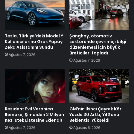
Tesla, Türkiye’deki Model Y
Şanghay, otomotiv
Kullanıcılarına Grok Yapay
sektöründe çevrimiçi bilgi
Zeka Asistanını Sundu
düzenlemesi için büyük
üreticileri topladı
Ağustos 7, 2026
Ağustos 7, 2026
Resident Evil Veronica
GM’nin İkinci Çeyrek Kârı
Remake, Şimdiden 2 Milyon
Yüzde 30 Arttı, Yıl Sonu
Kez İstek Listesine Eklendi!
Beklentisi Yükseldi
Ağustos 7, 2026
Ağustos 6, 2026