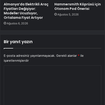
Almanya’da Elektrikli Araç
Hammersmith Köprüsü için
Fiyatları Değişiyor:
Otonom Pod Önerisi
Modeller Ucuzluyor,
Ağustos 5, 2026
Ortalama Fiyat Artıyor
Ağustos 6, 2026
Bir yanıt yazın
E-posta adresiniz yayınlanmayacak.
Gerekli alanlar
*
ile
işaretlenmişlerdir
Y
o
r
u
m
*