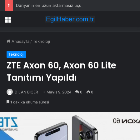
Dünyanın en uzun aktarmasız uçuşunda tarihi rekor: 24 saatten fazla havada kaldılar
Menü
Anasayfa
/
Teknoloji
Teknoloji
ZTE Axon 60, Axon 60 Lite
Tanıtımı Yapıldı
DİLAN BİÇER
Mayıs 9, 2024
0
0
1 dakika okuma süresi