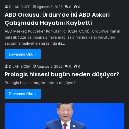
DİLAN BİÇER
Ağustos 5, 2026
0
0
ABD Ordusu: Ürdün’de İki ABD Askeri
Çatışmada Hayatını Kaybetti
ABD Merkez Kuvvetler Komutanlığı (CENTCOM), Ürdün'de İran'ın
balistik füze ve insansız hava aracı saldırılarına karşı yürütülen
savunma faaliyetleri sırasında iki…
Devamını Oku »
DİLAN BİÇER
Ağustos 5, 2026
0
0
Prologis hissesi bugün neden düşüyor?
Prologis hissesi bugün neden düşüyor?
Devamını Oku »