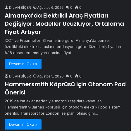
DİLAN BİÇER
Ağustos 6, 2026
0
0
Almanya’da Elektrikli Araç Fiyatları
Değişiyor: Modeller Ucuzluyor, Ortalama
Fiyat Artıyor
ICCT ve Fraunhofer ISI verilerine göre, Almanya'da benzer
özellikteki elektrikli araçların enflasyona göre düzeltilmiş fiyatları
%18 düşerken, medyan nominal fiyat…
Devamını Oku »
DİLAN BİÇER
Ağustos 5, 2026
0
0
Hammersmith Köprüsü için Otonom Pod
Önerisi
2019'da çatlaklar nedeniyle motorlu taşıtlara kapatılan
Hammersmith-Barnes köprüsü için otonom elektrikli pod sistemi
önerildi. Transport for London ise planı olmadığını…
Devamını Oku »