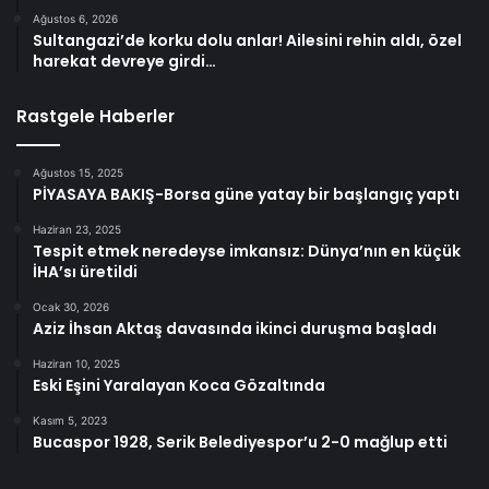
Ağustos 6, 2026
Sultangazi’de korku dolu anlar! Ailesini rehin aldı, özel
harekat devreye girdi…
Rastgele Haberler
Ağustos 15, 2025
PİYASAYA BAKIŞ-Borsa güne yatay bir başlangıç yaptı
Haziran 23, 2025
Tespit etmek neredeyse imkansız: Dünya’nın en küçük
İHA’sı üretildi
Ocak 30, 2026
Aziz İhsan Aktaş davasında ikinci duruşma başladı
Haziran 10, 2025
Eski Eşini Yaralayan Koca Gözaltında
Kasım 5, 2023
Bucaspor 1928, Serik Belediyespor’u 2-0 mağlup etti