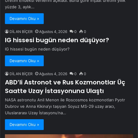
Üretim Endeksi verilerini açıkladı. Buna göre inşaat üretimi yıllık
yüzde 3, aylık…
Devamını Oku »
DİLAN BİÇER
Ağustos 4, 2026
0
0
IG hissesi bugün neden düşüyor?
IG hissesi bugün neden düşüyor?
Devamını Oku »
DİLAN BİÇER
Ağustos 4, 2026
0
0
ABD’li Astronot ve Rus Kozmonotlar Üç
Saatte Uzay İstasyonuna Ulaştı
NASA astronotu Anil Menon ile Roscosmos kozmonotları Pyotr
Dubrov ve Anna Kikina’yı taşıyan Soyuz MS-29 uzay aracı,
Uluslararası Uzay İstasyonu’na…
Devamını Oku »