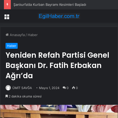
Şanlıurfa’da Kurban Bayramı Kesimleri Başladı
Menü
Anasayfa
/
Haber
Haber
Yeniden Refah Partisi Genel
Başkanı Dr. Fatih Erbakan
Ağrı’da
ÜMİT SAVĞA
Mayıs 1, 2024
0
0
2 dakika okuma süresi