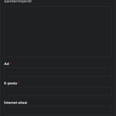
işaretlenmişlerdir
Y
o
r
u
m
*
Ad
*
E-posta
*
İnternet sitesi