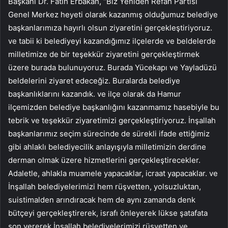
Başkanı Dr. Fatih Erbakan, “Biz Yeniden Refah Partisi
Genel Merkez heyeti olarak kazanmış olduğumuz belediye
başkanlarımıza hayırlı olsun ziyaretini gerçekleştiriyoruz.
ve tabii ki belediyeyi kazandığımız ilçelerde ve beldelerde
milletimize de bir teşekkür ziyaretini gerçekleştirmek
üzere burada bulunuyoruz. Burada Yücekapı ve Yayladüzü
beldelerini ziyaret edeceğiz. Buralarda belediye
başkanlıklarını kazandık. ve ilçe olarak da Hamur
ilçemizden belediye başkanlığını kazanmamız hasebiyle bu
tebrik ve teşekkür ziyaretimizi gerçekleştiriyoruz. İnşallah
başkanlarımız seçim sürecinde de sürekli ifade ettiğimiz
gibi ahlaklı belediyecilik anlayışıyla milletimizin derdine
derman olmak üzere hizmetlerini gerçekleştirecekler.
Adaletle, ahlakla muamele yapacaklar, icraat yapacaklar. ve
İnşallah belediyelerimizi hem rüşvetten, yolsuzluktan,
suistimalden arındıracak hem de aynı zamanda denk
bütçeyi gerçekleştirerek, israfı önleyerek lükse şatafata
son vererek İnşallah belediyelerimizi rüşvetten ve