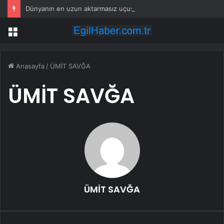
Dünyanın en uzun aktarmasız uçuşunda tarihi rekor: 24 saatten fazla havada kaldılar
Menü
Anasayfa
/
ÜMİT SAVĞA
ÜMİT SAVĞA
ÜMİT SAVĞA