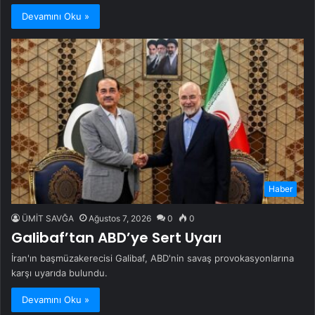
Devamını Oku »
Haber
ÜMİT SAVĞA
Ağustos 7, 2026
0
0
Galibaf’tan ABD’ye Sert Uyarı
İran'ın başmüzakerecisi Galibaf, ABD'nin savaş provokasyonlarına
karşı uyarıda bulundu.
Devamını Oku »