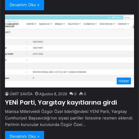
Devamını Oku »
Haber
ÜMİT SAVĞA
Ağustos 8, 2026
0
0
YENİ Parti, Yargıtay kayıtlarına girdi
Manisa Milletvekili Özgür Özel liderliğindeki YENİ Parti, Yargıtay
Cumhuriyet Başsavcılığı'nın siyasi partiler listesine resmen eklendi.
Partinin kurucular kurulunda Özgür Özel…
Devamını Oku »