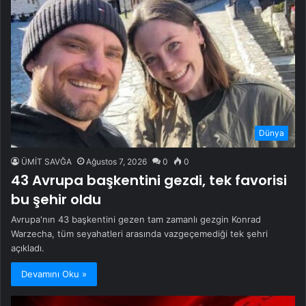
Dünya
ÜMİT SAVĞA
Ağustos 7, 2026
0
0
43 Avrupa başkentini gezdi, tek favorisi
bu şehir oldu
Avrupa'nın 43 başkentini gezen tam zamanlı gezgin Konrad
Warzecha, tüm seyahatleri arasında vazgeçemediği tek şehri
açıkladı.
Devamını Oku »