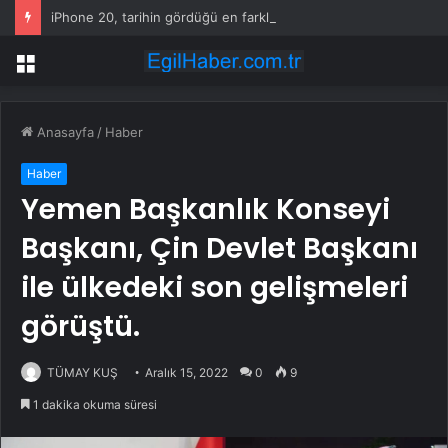
iPhone 20, tarihin gördüğü en farklı iPhone olabilir
Menü
Anasayfa
/
Haber
Haber
Yemen Başkanlık Konseyi
Başkanı, Çin Devlet Başkanı
ile ülkedeki son gelişmeleri
görüştü.
TÜMAY KUŞ
Aralık 15, 2022
0
9
1 dakika okuma süresi