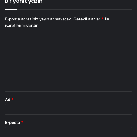
Bir yanıt yazın
E-posta adresiniz yayınlanmayacak.
Gerekli alanlar
*
ile
işaretlenmişlerdir
Y
o
r
u
m
*
Ad
*
E-posta
*