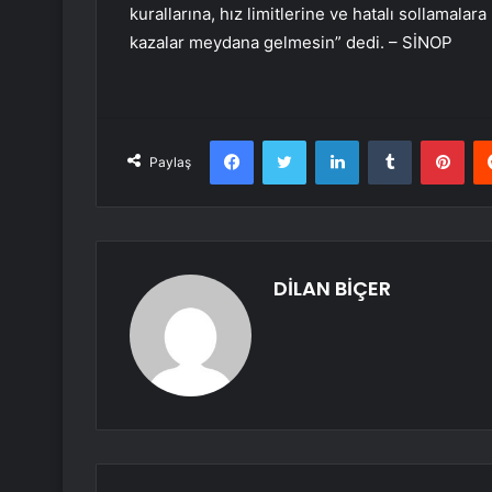
kurallarına, hız limitlerine ve hatalı sollamalar
kazalar meydana gelmesin” dedi. – SİNOP
Facebook
Twitter
LinkedIn
Tumblr
Pint
Paylaş
DİLAN BİÇER