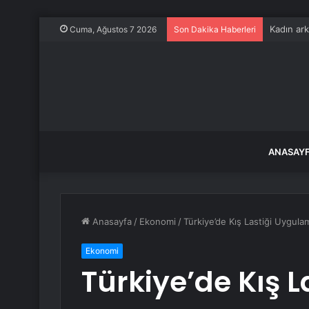
Kadın ark
Cuma, Ağustos 7 2026
Son Dakika Haberleri
ANASAY
Anasayfa
/
Ekonomi
/
Türkiye’de Kış Lastiği Uygul
Ekonomi
Türkiye’de Kış 