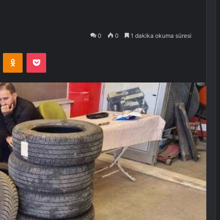
0
0
1 dakika okuma süresi
VKontakte
Odnoklassniki
Pocket