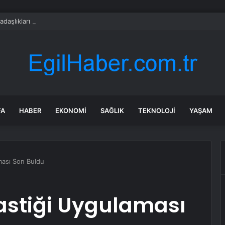
adaşlıkları ruh sağlığını güçlendiriyor
FA
HABER
EKONOMI
SAĞLIK
TEKNOLOJI
YAŞAM
aması Son Buldu
Lastiği Uygulaması