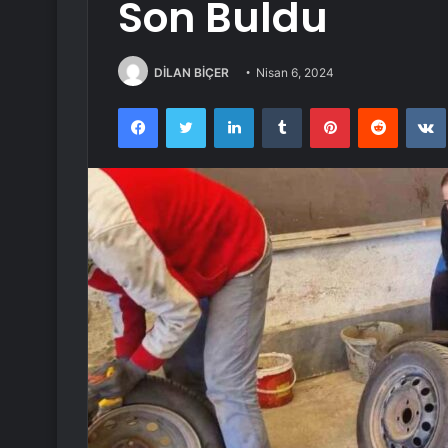
Son Buldu
DİLAN BİÇER
Nisan 6, 2024
Facebook
Twitter
LinkedIn
Tumblr
Pinterest
Reddit