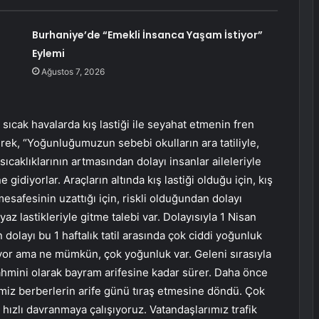
Burhaniye’de “Emekli İnsanca Yaşam İstiyor”
Eylemi
Ağustos 7, 2026
sıcak havalarda kış lastiği ile seyahat etmenin fren
erek, “Yoğunluğumuzun sebebi okulların ara tatiliyle,
ıcaklıklarının artmasından dolayı insanlar aileleriyle
gidiyorlar. Araçların altında kış lastiği olduğu için, kış
mesafesinin uzattığı için, riskli olduğundan dolayı
az lastikleriyle gitme talebi var. Dolayısıyla 1 Nisan
n dolayı bu 1 haftalık tatil arasında çok ciddi yoğunluk
iyor ama ne mümkün, çok yoğunluk var. Geleni sırasıyla
tahmini olarak bayram arifesine kadar sürer. Daha önce
imiz berberlerin arife günü tıraş etmesine döndü. Çok
hızlı davranmaya çalışıyoruz. Vatandaşlarımız trafik