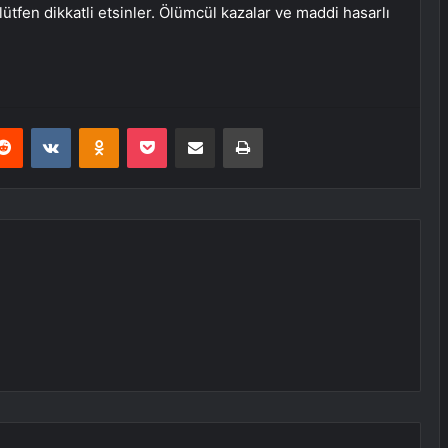
a lütfen dikkatli etsinler. Ölümcül kazalar ve maddi hasarlı
erest
Reddit
VKontakte
Odnoklassniki
Pocket
E-Posta ile paylaş
Yazdır