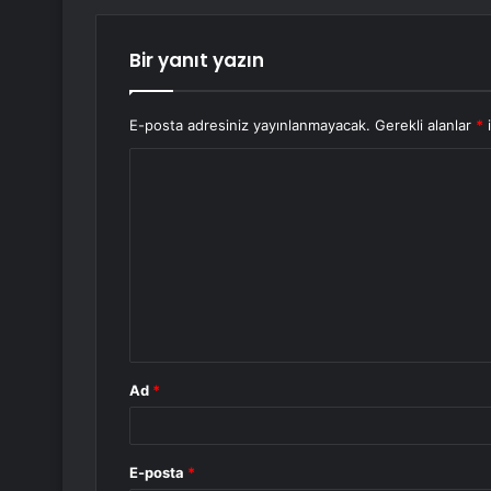
Bir yanıt yazın
E-posta adresiniz yayınlanmayacak.
Gerekli alanlar
*
i
Y
o
r
u
m
*
Ad
*
E-posta
*