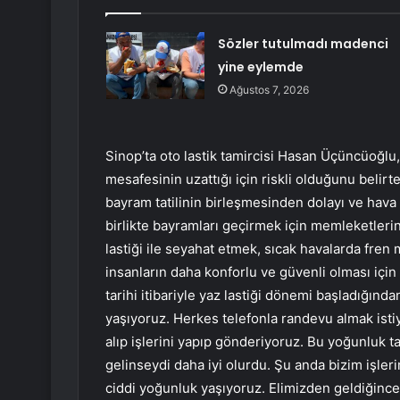
Sözler tutulmadı madenci
yine eylemde
Ağustos 7, 2026
Sinop’ta oto lastik tamircisi Hasan Üçüncüoğlu, 
mesafesinin uzattığı için riskli olduğunu belirt
bayram tatilinin birleşmesinden dolayı ve hava s
birlikte bayramları geçirmek için memleketlerine 
lastiği ile seyahat etmek, sıcak havalarda fren 
insanların daha konforlu ve güvenli olması için y
tarihi itibariyle yaz lastiği dönemi başladığında
yaşıyoruz. Herkes telefonla randevu almak ist
alıp işlerini yapıp gönderiyoruz. Bu yoğunluk 
gelinseydi daha iyi olurdu. Şu anda bizim işler
ciddi yoğunluk yaşıyoruz. Elimizden geldiğince 