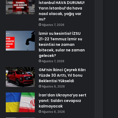
İstanbul HAVA DURUMU!
Yarın İstanbul’da hava
nasıl olacak, yağış var
mı?
Ağustos 7, 2026
İzmir su kesintisi! İZSU
21-22 Temmuz İzmir su
kesintisi ne zaman
bitecek, sular ne zaman
gelecek?
Ağustos 7, 2026
GM’nin İkinci Çeyrek Kârı
Yüzde 30 Arttı, Yıl Sonu
Beklentisi Yükseldi
Ağustos 6, 2026
İran’dan Ukrayna’ya sert
yanıt: Saldırı cevapsız
kalmayacak
Ağustos 6, 2026