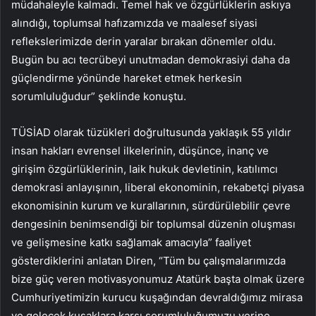
müdahaleyle kalmadı. Temel hak ve özgürlüklerin askıya
alındığı, toplumsal hafızamızda ve maalesef siyasi
reflekslerimizde derin yaralar bırakan dönemler oldu.
Bugün bu acı tecrübeyi unutmadan demokrasiyi daha da
güçlendirme yönünde hareket etmek herkesin
sorumluluğudur” şeklinde konuştu.
TÜSİAD olarak tüzükleri doğrultusunda yaklaşık 55 yıldır
insan hakları evrensel ilkelerinin, düşünce, inanç ve
girişim özgürlüklerinin, laik hukuk devletinin, katılımcı
demokrasi anlayışının, liberal ekonominin, rekabetçi piyasa
ekonomisinin kurum ve kurallarının, sürdürülebilir çevre
dengesinin benimsendiği bir toplumsal düzenin oluşması
ve gelişmesine katkı sağlamak amacıyla” faaliyet
gösterdiklerini anlatan Diren, “Tüm bu çalışmalarımızda
bize güç veren motivasyonumuz Atatürk başta olmak üzere
Cumhuriyetimizin kurucu kuşağından devraldığımız mirasa
ve gelecek kuşaklara karşı sorumluluğumuzu yerine