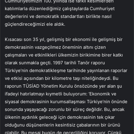
Cumhuriyetimizin 100. yılında ise farklı kesimlerden
katılımlarla düzenlediğimiz çalıştaylarda Cumhuriyet
değerlerini ve demokratik standartları birlikte nasıl
güçlendireceğimizi ele aldık.
Kısacası son 35 yıl, gelişmiş bir ekonomi ile gelişmiş bir
demokrasinin vazgeçilmez öneminin altını çizen
çalışmaları ve etkinlikleri ülkemizin birikimine birer katkı
olarak sunmakla geçti. 1997 tarihli Tanör raporu
Türkiye’nin demokratikleşme tarihinde yayınlanan raporlar
ve etkisi açısından bir kilometre taşı niteliğindeydi. Bu
raporun TÜSİAD Yönetim Kurulu önsözünde yer alan şu
ifadeyi hatırlatmayı kıymetli buluyorum: ‘Ekonomik ve
siyasal demokrasinin kurumsallaşması Türkiye’nin önünde
sonunda yaşayacağı zorunlu bir süreç değildir. Bu, ancak
ülkenin aydınlık geleceği için demokrasinin tek çıkar
olduğunu düşünenlerin kesintisiz çabalarının bir ürünü
olabilir. Bu mesaj bugün de geçerliliğini koruyor. Çünkü