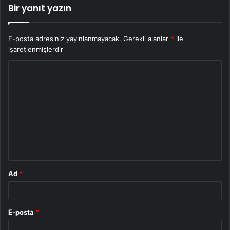
Bir yanıt yazın
E-posta adresiniz yayınlanmayacak.
Gerekli alanlar
*
ile
işaretlenmişlerdir
Y
o
r
u
m
*
Ad
*
E-posta
*