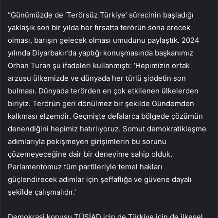
“Günümüzde de ‘Terörsüz Türkiye’ sürecinin başladığı
yaklaşık son bir yılda her fırsatta terörün sona erecek
olması, barışın gelecek olması umudunu paylaştık. 2024
yılında Diyarbakır’da yaptığı konuşmasında başkanımız
Orhan Turan şu ifadeleri kullanmıştı: ‘Hepimizin ortak
arzusu ülkemizde ve dünyada her türlü şiddetin son
bulması. Dünyada terörden en çok etkilenen ülkelerden
biriyiz. Terörün geri dönülmez bir şekilde Gündemden
kalkması elzemdir. Geçmişte defalarca bölgede çözümün
denendiğini hepimiz hatırlıyoruz. Somut demokratikleşme
adımlarıyla pekişmeyen girişimlerin bu sorunu
çözemeyeceğine dair bir deneyime sahip olduk.
Parlamentomuz tüm partileriyle temel hakları
güçlendirecek adımlar için şeffaflığa ve güvene dayalı
şekilde çalışmalıdır.’
Demokrasi konusu TÜSİAD için de Türkiye için de ilkesel