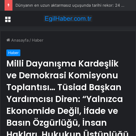
Dünyanın en uzun aktarmasız uçuşunda tarihi rekor: 24 saatten fazla havada kaldılar
Menü
Anasayfa
/
Haber
Haber
Milli Dayanışma Kardeşlik
ve Demokrasi Komisyonu
Toplantısı… Tüsiad Başkan
Yardımcısı Diren: “Yalnızca
Ekonomide Değil, İfade ve
Basın Özgürlüğü, İnsan
Hakları, Hukukun Üstünlüğü