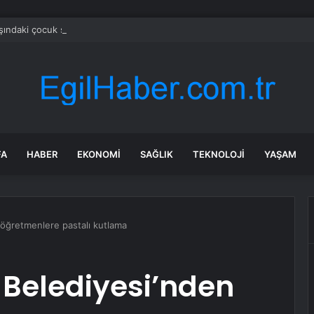
şındaki çocuk savaş uçaklarını alarma geçirdi
FA
HABER
EKONOMI
SAĞLIK
TEKNOLOJI
YAŞAM
 öğretmenlere pastalı kutlama
 Belediyesi’nden