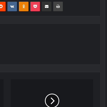
erest
Reddit
VKontakte
Odnoklassniki
Pocket
E-Posta ile paylaş
Yazdır