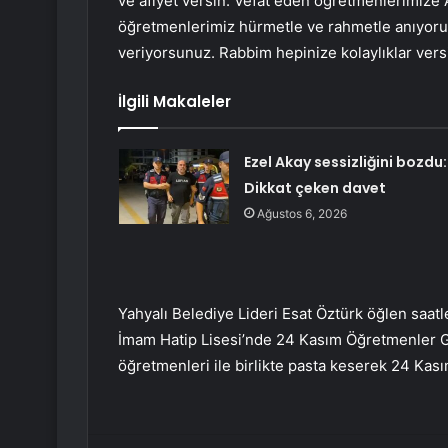
ve afiyet versin. Vefat eden öğretmenlerimize 
öğretmenlerimiz hürmetle ve rahmetle anıyorum
veriyorsunuz. Rabbim hepinize kolaylıklar versi
İlgili Makaleler
Ezel Akay sessizliğini bozdu:
Dikkat çeken davet
Ağustos 6, 2026
Yahyalı Belediye Lideri Esat Öztürk öğlen saa
İmam Hatip Lisesi’nde 24 Kasım Öğretmenler Gü
öğretmenleri ile birlikte pasta keserek 24 Ka