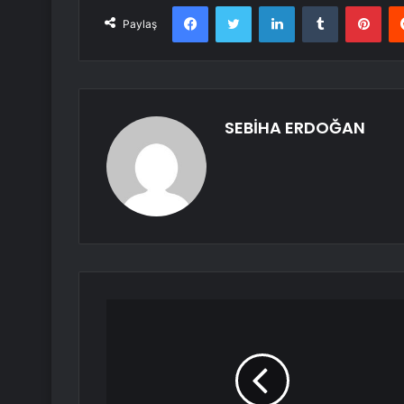
Facebook
Twitter
LinkedIn
Tumblr
Pint
Paylaş
SEBİHA ERDOĞAN