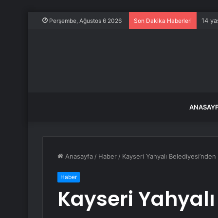
14 ya
Perşembe, Ağustos 6 2026
Son Dakika Haberleri
ANASAY
Anasayfa
/
Haber
/
Kayseri Yahyalı Belediyesi’nden
Haber
Kayseri Yahyalı