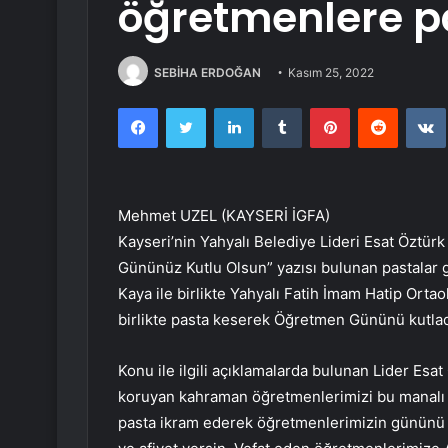
öğretmenlere p
SEBİHA ERDOĞAN
Kasım 25, 2022
Facebook
Twitter
LinkedIn
Tumblr
Pinterest
Reddit
Mehmet UZEL (KAYSERİ İGFA)
Kayseri’nin Yahyalı Belediye Lideri Esat Öztür
Gününüz Kutlu Olsun” yazısı bulunan pastalar
Kaya ile birlikte Yahyalı Fatih İmam Hatip Orta
birlikte pasta keserek Öğretmen Gününü kutlad
Konu ile ilgili açıklamalarda bulunan Lider Esa
koruyan kahraman öğretmenlerimizi bu manalı 
pasta ikram ederek öğretmenlerimizin gününü 