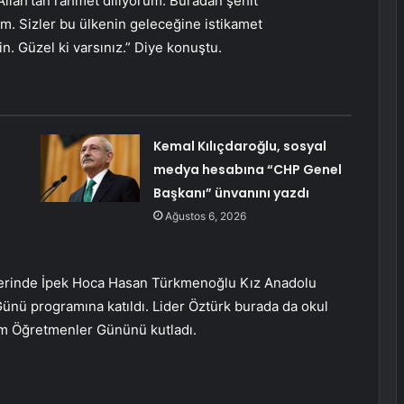
Allah’tan rahmet diliyorum. Buradan şehit
. Sizler bu ülkenin geleceğine istikamet
n. Güzel ki varsınız.” Diye konuştu.
Kemal Kılıçdaroğlu, sosyal
medya hesabına “CHP Genel
Başkanı” ünvanını yazdı
Ağustos 6, 2026
tlerinde İpek Hoca Hasan Türkmenoğlu Kız Anadolu
nü programına katıldı. Lider Öztürk burada da okul
sım Öğretmenler Gününü kutladı.