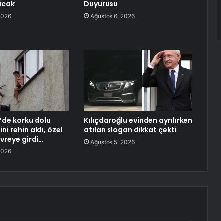
racak
Duyurusu
2026
Ağustos 6, 2026
’de korku dolu
Kılıçdaroğlu evinden ayrılırken
ini rehin aldı, özel
atılan slogan dikkat çekti
vreye girdi…
Ağustos 5, 2026
2026