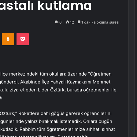
astalı kutlama
0
12
1 dakika okuma süresi
VKontakte
Odnoklassniki
Pocket
k ilçe merkezindeki tüm okullara üzerinde “Öğretmen
 gönderdi. Akabinde İlçe Yahyalı Kaymakamı Mehmet
okulu ziyaret eden Lider Öztürk, burada öğretmenler ile
ı.
t Öztürk;” Roketlere dahi göğüs gererek öğrencilerini
günlerinde yalnız bırakmak istemedik. Onlara bugün
kutladık. Rabbim tüm öğretmenlerimize sıhhat, sıhhat