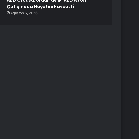
ABD Ordusu: Ürdün’de İki ABD Askeri
Çatışmada Hayatını Kaybetti
Ağustos 5, 2026