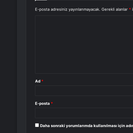
E-posta adresiniz yayınlanmayacak.
Gerekli alanlar
*
i
Y
o
r
u
m
*
Ad
*
E-posta
*
Daha sonraki yorumlarımda kullanılması için adı