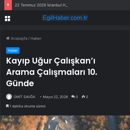
22 Temmuz 2026 İstanbul HAVA DURUMU! Yarın İstanbul’da hava nasıl olacak, yağış var mı?
Menü
Anasayfa
/
Haber
Haber
Kayıp Uğur Çalışkan’ı
Arama Çalışmaları 10.
Günde
ÜMİT SAVĞA
Mayıs 22, 2026
0
0
1 dakika okuma süresi