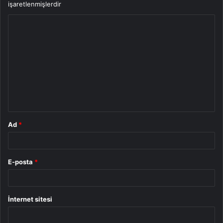
işaretlenmişlerdir
Y
o
r
u
m
*
Ad
*
E-posta
*
İnternet sitesi