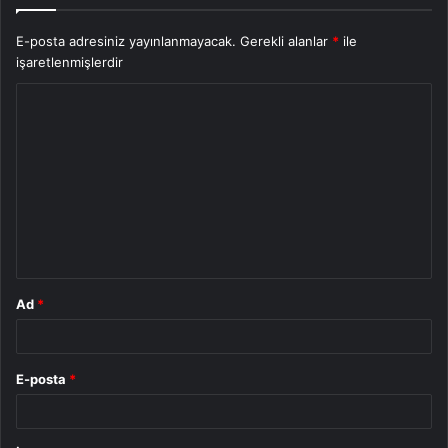
E-posta adresiniz yayınlanmayacak.
Gerekli alanlar
*
ile
işaretlenmişlerdir
Y
o
r
u
m
*
Ad
*
E-posta
*