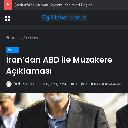
Şanlıurfa’da Kurban Bayramı Kesimleri Başladı
Menü
Anasayfa
/
Haber
Haber
İran’dan ABD ile Müzakere
Açıklaması
ÜMİT SAVĞA
Mayıs 23, 2026
0
0
Bir dakikadan az