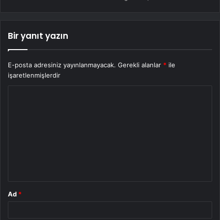
Bir yanıt yazın
E-posta adresiniz yayınlanmayacak.
Gerekli alanlar
*
ile
işaretlenmişlerdir
Y
o
r
u
m
*
Ad
*