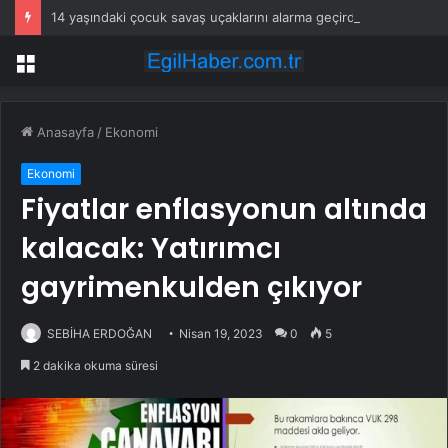
14 yaşındaki çocuk savaş uçaklarını alarma geçirdi
Menü
Anasayfa
/
Ekonomi
Ekonomi
Fiyatlar enflasyonun altında
kalacak: Yatırımcı
gayrimenkulden çıkıyor
SEBİHA ERDOĞAN
Nisan 19, 2023
0
5
2 dakika okuma süresi