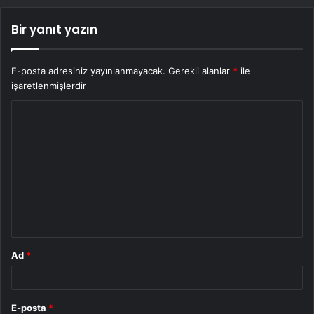
Bir yanıt yazın
E-posta adresiniz yayınlanmayacak.
Gerekli alanlar
*
ile
işaretlenmişlerdir
Y
o
r
u
m
*
Ad
*
E-posta
*