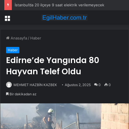
İstanbul’da 20 ilçeye 9 saat elektrik verilemeyecek
Menü
Anasayfa
/
Haber
Haber
Edirne’de Yangında 80
Hayvan Telef Oldu
MEHMET HAZBİN KAZBEK
Ağustos 2, 2025
0
0
Bir dakikadan az