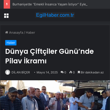
Burhaniye’de “Emekli İnsanca Yaşam İstiyor” Eylemi
Menü
Anasayfa
/
Haber
Haber
Dünya Çiftçiler Günü’nde
Pilav İkramı
DİLAN BİÇER
Mayıs 14, 2025
0
0
Bir dakikadan az