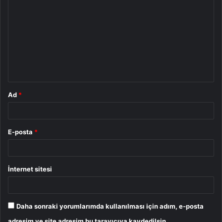
o
r
u
m
*
Ad
*
E-posta
*
İnternet sitesi
Daha sonraki yorumlarımda kullanılması için adım, e-posta
adresim ve site adresim bu tarayıcıya kaydedilsin.