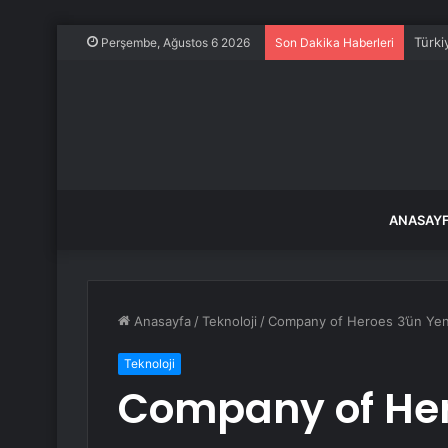
4. Ko
Perşembe, Ağustos 6 2026
Son Dakika Haberleri
ANASAY
Anasayfa
/
Teknoloji
/
Company of Heroes 3’ün Yeni
Teknoloji
Company of Her