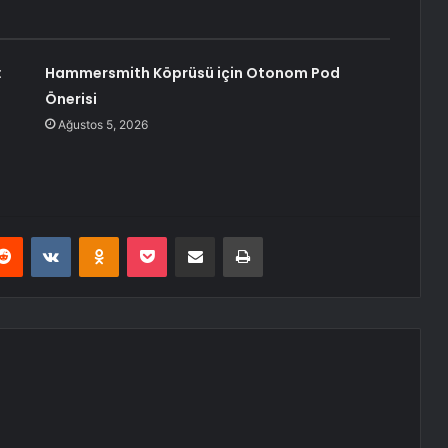
:
Hammersmith Köprüsü için Otonom Pod
Önerisi
Ağustos 5, 2026
erest
Reddit
VKontakte
Odnoklassniki
Pocket
E-Posta ile paylaş
Yazdır