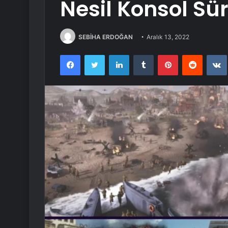
Nesil Konsol Sü
SEBİHA ERDOĞAN
Aralık 13, 2022
Facebook
Twitter
LinkedIn
Tumblr
Pinterest
Reddit