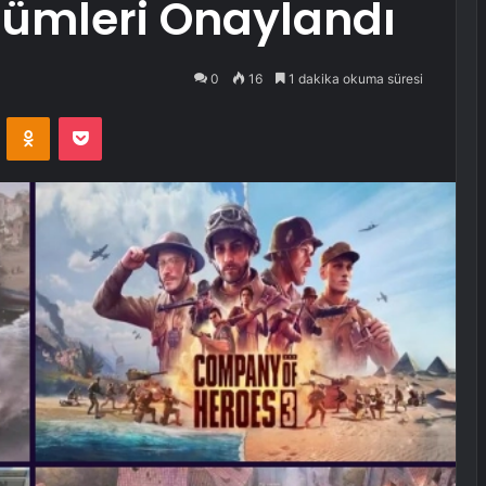
rümleri Onaylandı
0
16
1 dakika okuma süresi
VKontakte
Odnoklassniki
Pocket