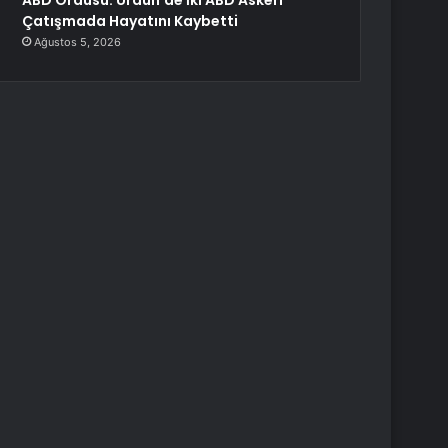
ABD Ordusu: Ürdün’de İki ABD Askeri
Çatışmada Hayatını Kaybetti
Ağustos 5, 2026