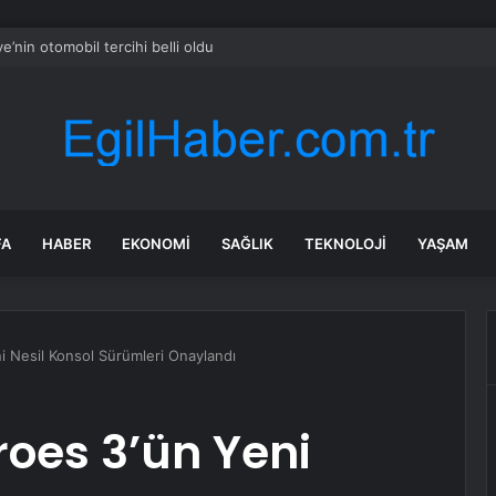
nya GastroFest 3-6 Eylül’de Lezzet Tutkunlarını Ağırlayacak
FA
HABER
EKONOMI
SAĞLIK
TEKNOLOJI
YAŞAM
 Nesil Konsol Sürümleri Onaylandı
oes 3’ün Yeni