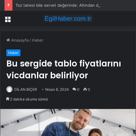
Toz tanesi bile servet değerinde: Altından daha değerli mineral keşfedildi
Menü
Anasayfa
/
Haber
Haber
Bu sergide tablo fiyatlarını
vicdanlar belirliyor
DİLAN BİÇER
Nisan 8, 2024
0
0
2 dakika okuma süresi