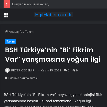
Dünyanın en uzun aktarmasız uçuşunda tarihi rekor: 24 saatten fazla havada kaldılar
Menü
Anasayfa
/
Takım
Takım
BSH Türkiye’nin “Bi’ Fikrim
Var” yarışmasına yoğun ilgi
RECEP ÖZDEMİR
Kasım 15, 2022
0
9
1 dakika okuma süresi
BSH Türkiye’nin “Bi’ Fikrim Var” beyaz eşya teknolojisi fikir
yarışmasında başvuru süreci tamamlandı. Yoğun ilgi