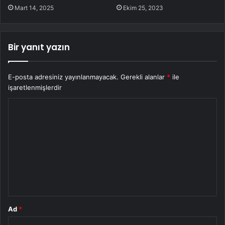
Mart 14, 2025
Ekim 25, 2023
Bir yanıt yazın
E-posta adresiniz yayınlanmayacak.
Gerekli alanlar
*
ile
işaretlenmişlerdir
Y
o
r
u
m
*
Ad
*