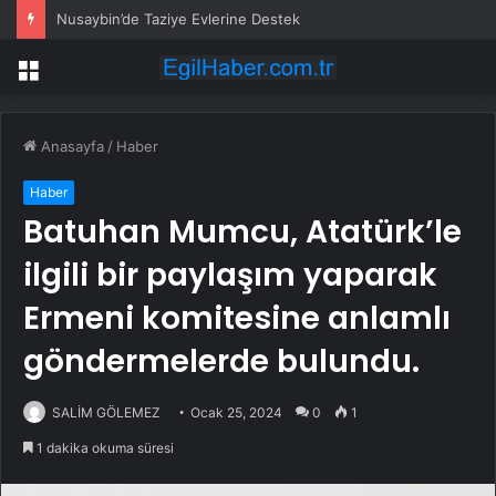
Nusaybin’de Taziye Evlerine Destek
Menü
Anasayfa
/
Haber
Haber
Batuhan Mumcu, Atatürk’le
ilgili bir paylaşım yaparak
Ermeni komitesine anlamlı
göndermelerde bulundu.
SALİM GÖLEMEZ
Ocak 25, 2024
0
1
1 dakika okuma süresi