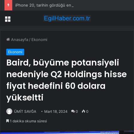
iPhone 20, tarihin gördüğü en farklı iPhone olabilir
Menü
Anasayfa
/
Ekonomi
Ekonomi
Baird, büyüme potansiyeli
nedeniyle Q2 Holdings hisse
fiyat hedefini 60 dolara
yükseltti
ÜMİT SAVĞA
Mart 18, 2024
0
0
1 dakika okuma süresi