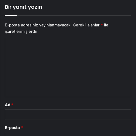
Bir yanıt yazın
E-posta adresiniz yayınlanmayacak.
Gerekli alanlar
*
ile
işaretlenmişlerdir
Y
o
r
u
m
*
Ad
*
E-posta
*