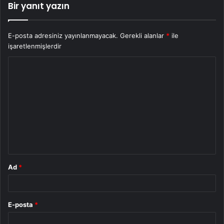
Bir yanıt yazın
E-posta adresiniz yayınlanmayacak.
Gerekli alanlar
*
ile
işaretlenmişlerdir
Y
o
r
u
m
*
Ad
*
E-posta
*