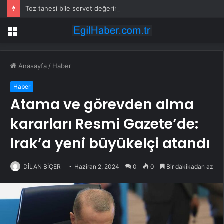
Toz tanesi bile servet değerinde: Altından daha değerli mineral keşfedildi
Menü
Anasayfa
/
Haber
Haber
Atama ve görevden alma
kararları Resmi Gazete’de:
Irak’a yeni büyükelçi atandı
DİLAN BİÇER
Haziran 2, 2024
0
0
Bir dakikadan az