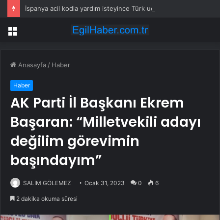
İspanya acil kodla yardım isteyince Türk uçakları havalandı
Menü
Anasayfa
/
Haber
Haber
AK Parti İl Başkanı Ekrem
Başaran: “Milletvekili adayı
değilim görevimin
başındayım”
SALİM GÖLEMEZ
Ocak 31, 2023
0
6
2 dakika okuma süresi