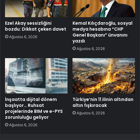
Ezel Akay sessizliğini
Kemal Kılıçdaroğlu, sosyal
bozdu: Dikkat çeken davet
medya hesabına “CHP
Genel Başkanı” ünvanını
Ağustos 6, 2026
yazdı
Ağustos 6, 2026
İnşaatta dijital dönem
Türkiye’nin 11 ilinin altından
başlıyor… Ruhsat
altın fışkıracak
projelerinde BIM ve e-PYS
Ağustos 6, 2026
zorunluluğu geliyor
Ağustos 6, 2026