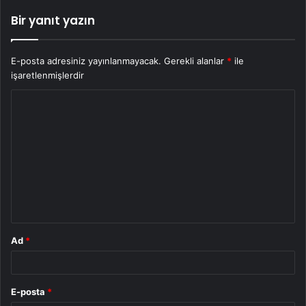
Bir yanıt yazın
E-posta adresiniz yayınlanmayacak.
Gerekli alanlar
*
ile
işaretlenmişlerdir
Y
o
r
u
m
*
Ad
*
E-posta
*