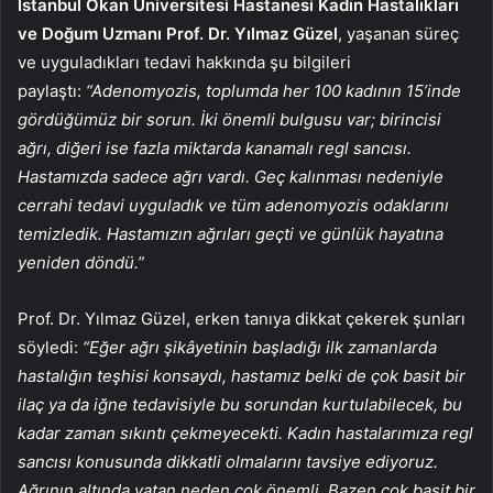
İstanbul Okan Üniversitesi Hastanesi Kadın Hastalıkları
ve Doğum Uzmanı Prof. Dr. Yılmaz Güzel
, yaşanan süreç
ve uyguladıkları tedavi hakkında şu bilgileri
paylaştı:
“Adenomyozis, toplumda her 100 kadının 15’inde
gördüğümüz bir sorun. İki önemli bulgusu var; birincisi
ağrı, diğeri ise fazla miktarda kanamalı regl sancısı.
Hastamızda sadece ağrı vardı. Geç kalınması nedeniyle
cerrahi tedavi uyguladık ve tüm adenomyozis odaklarını
temizledik. Hastamızın ağrıları geçti ve günlük hayatına
yeniden döndü.”
Prof. Dr. Yılmaz Güzel, erken tanıya dikkat çekerek şunları
söyledi:
“Eğer ağrı şikâyetinin başladığı ilk zamanlarda
hastalığın teşhisi konsaydı, hastamız belki de çok basit bir
ilaç ya da iğne tedavisiyle bu sorundan kurtulabilecek, bu
kadar zaman sıkıntı çekmeyecekti. Kadın hastalarımıza regl
sancısı konusunda dikkatli olmalarını tavsiye ediyoruz.
Ağrının altında yatan neden çok önemli. Bazen çok basit bir