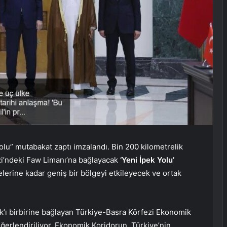
olu” mutabakat zaptı imzalandı. Bin 200 kilometrelik
ezi’ndeki Faw Limanı’na bağlayacak
‘Yeni İpek Yolu’
lerine kadar geniş bir bölgeyi etkileyecek ve ortak
ak’ı birbirine bağlayan Türkiye-Basra Körfezi Ekonomik
eğerlendiriliyor. Ekonomik Koridorun, Türkiye’nin