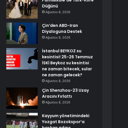
Pamukkale’de Türk-Kore
Düğünü
Ağustos 8, 2026
Çin’den ABD-Iran
Diyaloguna Destek
Ağustos 8, 2026
İstanbul BEYKOZ su
kesintisi! 25-26 Temmuz
İSKİ Beykoz su kesintisi
ne zaman bitecek, sular
ne zaman gelecek?
Ağustos 8, 2026
Çin Shenzhou-23 Uzay
Aracını Fırlattı
Ağustos 8, 2026
Kayyum yönetimindeki
Yozgat Bozokspor’a
başkan adayı