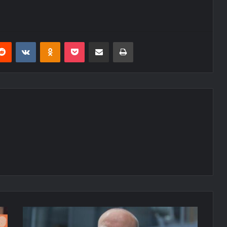
erest
Reddit
VKontakte
Odnoklassniki
Pocket
E-Posta ile paylaş
Yazdır