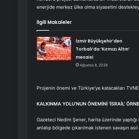
enerjide merkez ülke olma siyasetini destekleye
İlgili Makaleler
İzmir Büyükşehir’den
Torbalı’da ‘Kırmızı Altın’
mesaisi
Ağustos 8, 2026
Projenin önemi ve Türkiye’ye katacakları TVNET
KALKINMA YOLU’NUN ÖNEMİNİ ‘İSRAİL’ ÖRN
Gazeteci Nedim Şener, harita üzerinde yaptığı 
anlatıp bölgede çıkarılmak istenen savaşın asıl