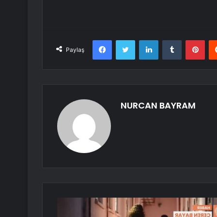
Facebook
Twitter
LinkedIn
Tumblr
Pint
Paylaş
NURCAN BAYRAM