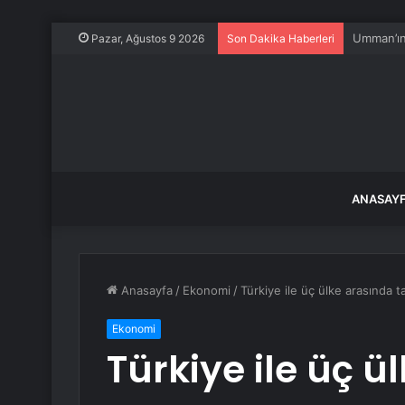
Toz tanes
Pazar, Ağustos 9 2026
Son Dakika Haberleri
ANASAY
Anasayfa
/
Ekonomi
/
Türkiye ile üç ülke arasında ta
Ekonomi
Türkiye ile üç ü