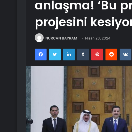
anlaşma! ‘Bu pro
projesini kesiyo
NURCAN BAYRAM
Nisan 23, 2024
Facebook
Twitter
LinkedIn
Tumblr
Pinterest
Reddit