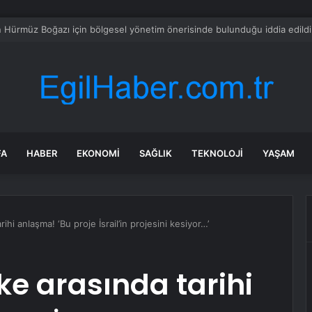
i bile servet değerinde: Altından daha değerli mineral keşfedildi
FA
HABER
EKONOMI
SAĞLIK
TEKNOLOJI
YAŞAM
rihi anlaşma! ‘Bu proje İsrail’in projesini kesiyor…’
lke arasında tarihi