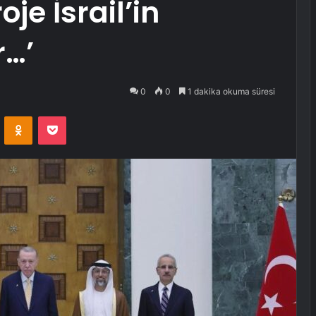
je İsrail’in
r…’
0
0
1 dakika okuma süresi
VKontakte
Odnoklassniki
Pocket