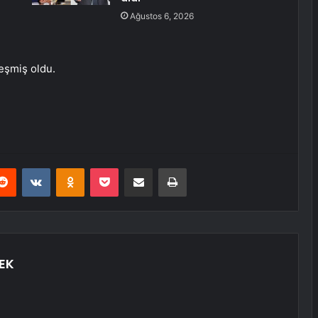
Ağustos 6, 2026
eşmiş oldu.
erest
Reddit
VKontakte
Odnoklassniki
Pocket
E-Posta ile paylaş
Yazdır
EK