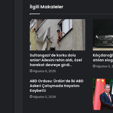
İlgili Makaleler
Sultangazi’de korku dolu
Kılıçdaroğl
anlar! Ailesini rehin aldı, özel
atılan slog
harekat devreye girdi…
Ağustos 5, 
Ağustos 6, 2026
ABD Ordusu: Ürdün’de İki ABD
Askeri Çatışmada Hayatını
Kaybetti
Ağustos 5, 2026