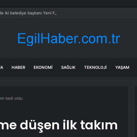
’de iki belediye başkanı Yeni Parti’ye katılma kararı aldı
FA
HABER
EKONOMI
SAĞLIK
TEKNOLOJI
YAŞAM
ım belli oldu
me düşen ilk takım