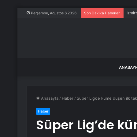
İzmir
Perşembe, Ağustos 6 2026
Son Dakika Haberleri
ANASAY
Anasayfa
/
Haber
/
Süper Lig’de küme düşen ilk tak
Haber
Süper Lig’de kü