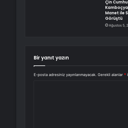
Çin Cumhur
Kamboçya 
Manet ile 
Görüştü
Ağustos 5, 
Bir yanıt yazın
E-posta adresiniz yayınlanmayacak.
Gerekli alanlar
*
i
Y
o
r
u
m
*