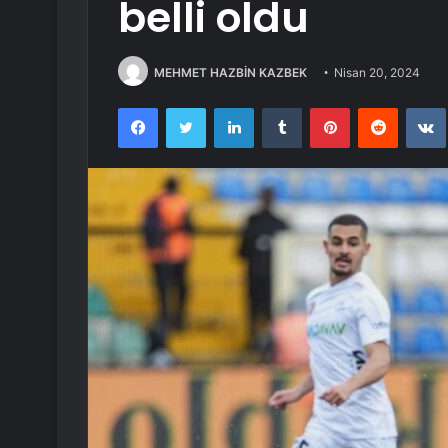
belli oldu
MEHMET HAZBİN KAZBEK
Nisan 20, 2024
Facebook
Twitter
LinkedIn
Tumblr
Pinterest
Reddit