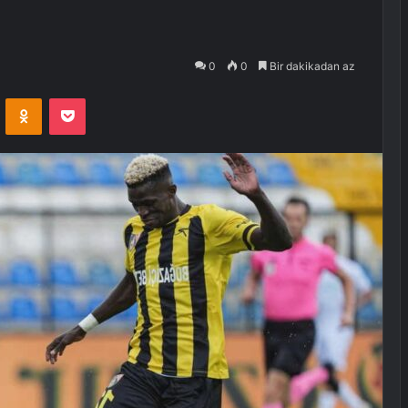
0
0
Bir dakikadan az
VKontakte
Odnoklassniki
Pocket