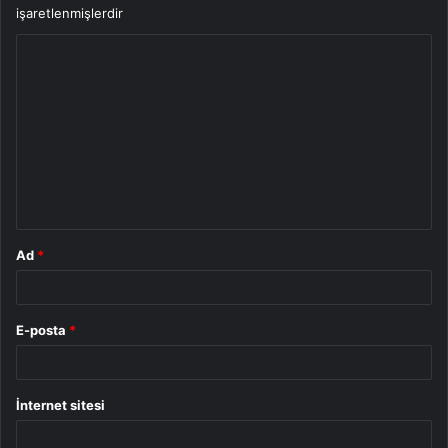
işaretlenmişlerdir
Y
o
r
u
m
*
Ad
*
E-posta
*
İnternet sitesi