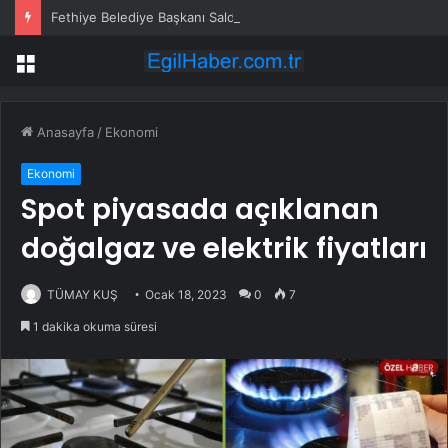
Fethiye Belediye Başkanı Saldırıya Uğradı
Menü
Anasayfa
/
Ekonomi
Ekonomi
Spot piyasada açıklanan
doğalgaz ve elektrik fiyatları
TÜMAY KUŞ
Ocak 18, 2023
0
7
1 dakika okuma süresi