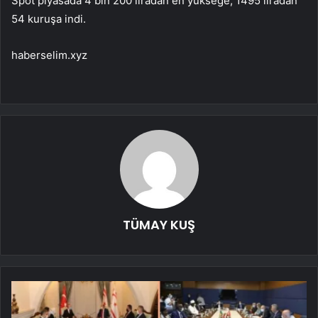
Spot piyasada 4 bin 200 liradan en yükseğe, 1495 liradan
54 kuruşa indi.
haberselim.xyz
TÜMAY KUŞ