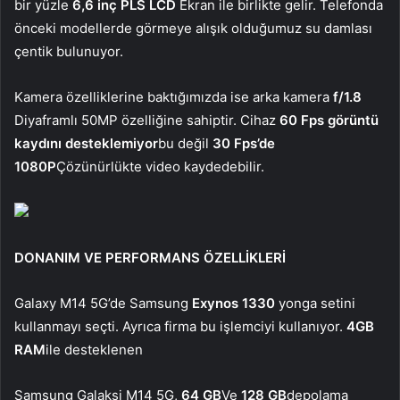
bir yüzle
6,6 inç PLS LCD
Ekran ile birlikte gelir. Telefonda
önceki modellerde görmeye alışık olduğumuz su damlası
çentik bulunuyor.
Kamera özelliklerine baktığımızda ise arka kamera
f/1.8
Diyaframlı 50MP özelliğine sahiptir. Cihaz
60 Fps görüntü
kaydını desteklemiyor
bu değil
30 Fps’de
1080P
Çözünürlükte video kaydedebilir.
DONANIM VE PERFORMANS ÖZELLİKLERİ
Galaxy M14 5G’de Samsung
Exynos 1330
yonga setini
kullanmayı seçti. Ayrıca firma bu işlemciyi kullanıyor.
4GB
RAM
ile desteklenen
Samsung Galaksi M14 5G,
64 GB
Ve
128 GB
depolama