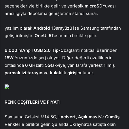
seçenekleriyle birlikte gelir ve yerleşik
microSD
Yuvası
aracılığıyla depolama genişletme standı sunar.
yazılım olarak
Android 13
arayüzü ise Samsung tarafından
geliştirilmiştir.
OneUI 5
Tasarımla birlikte gelir.
6.000 mAh
pil
USB 2.0 Tip-C
bağlantı noktası üzerinden
15W
Yüzünüzde şarj oluyor. Diğer değerli özelliklerin
ortasında
6 GHz
altı
5G
takviye, yan tarafa yerleştirilmiş
parmak izi
tarayıcı
Ve
kulaklık girişi
bulunur.
RENK ÇEŞİTLERİ VE FİYATI
Samsung Galaksi M14 5G,
Lacivert,
Açık mavi
Ve
Gümüş
Renklerle birlikte gelir. Şu anda Ukrayna’da satışta olan