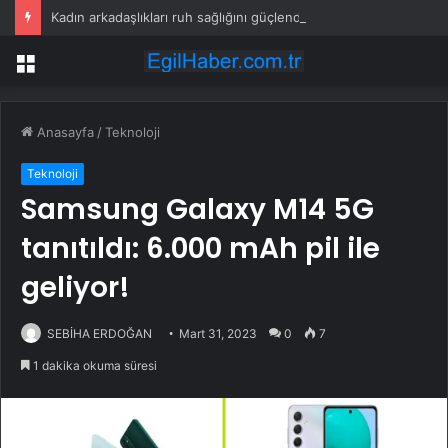
Kadın arkadaşlıkları ruh sağlığını güçlendiriyor
Menü
Anasayfa
/
Teknoloji
Teknoloji
Samsung Galaxy M14 5G
tanıtıldı: 6.000 mAh pil ile
geliyor!
SEBİHA ERDOĞAN
Mart 31, 2023
0
7
1 dakika okuma süresi