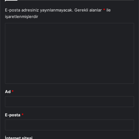
E-posta adresiniz yayınlanmayacak.
Gerekli alanlar
*
ile
işaretlenmişlerdir
Y
o
r
u
m
*
Ad
*
E-posta
*
İnternet sitesi