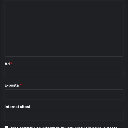
Y
o
r
u
m
*
Ad
*
E-posta
*
İnternet sitesi