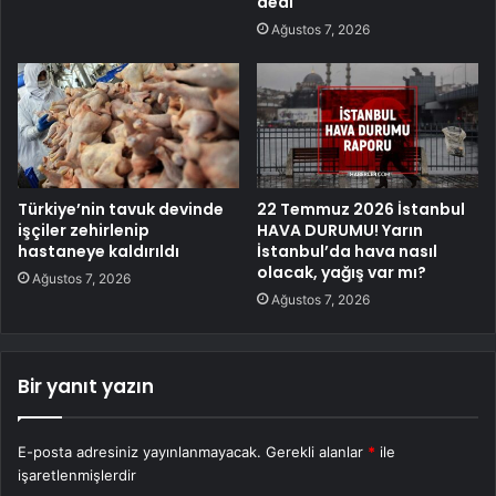
dedi
Ağustos 7, 2026
Türkiye’nin tavuk devinde
22 Temmuz 2026 İstanbul
işçiler zehirlenip
HAVA DURUMU! Yarın
hastaneye kaldırıldı
İstanbul’da hava nasıl
olacak, yağış var mı?
Ağustos 7, 2026
Ağustos 7, 2026
Bir yanıt yazın
E-posta adresiniz yayınlanmayacak.
Gerekli alanlar
*
ile
işaretlenmişlerdir