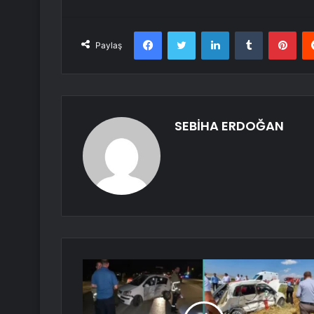
Facebook
Twitter
LinkedIn
Tumblr
Pint
Paylaş
SEBİHA ERDOĞAN