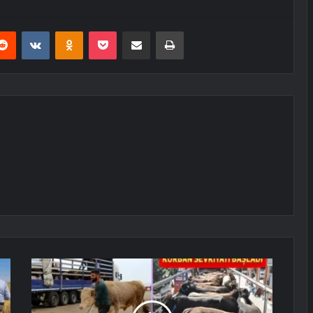
erest
Reddit
VKontakte
Odnoklassniki
Pocket
E-Posta ile paylaş
Yazdır