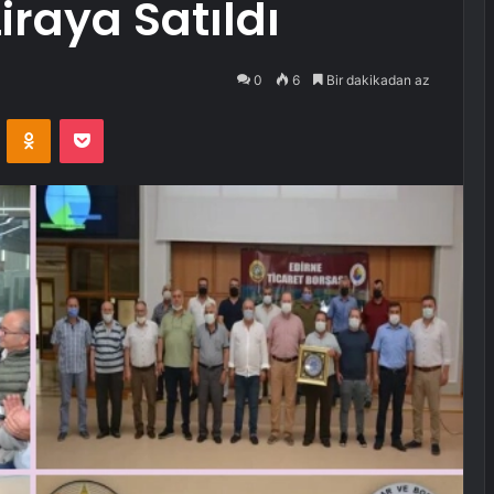
iraya Satıldı
0
6
Bir dakikadan az
VKontakte
Odnoklassniki
Pocket