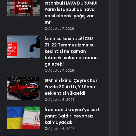
İstanbul HAVA DURUMU!
Yarın İstanbul’da hava
nasıl olacak, yağış var
mı?
Ağustos 7, 2026
İzmir su kesintisi! İZSU
21-22 Temmuz İzmir su
kesintisi ne zaman
bitecek, sular ne zaman
gelecek?
Ağustos 7, 2026
GM’nin İkinci Çeyrek Kârı
Yüzde 30 Arttı, Yıl Sonu
Beklentisi Yükseldi
Ağustos 6, 2026
İran’dan Ukrayna’ya sert
yanıt: Saldırı cevapsız
kalmayacak
Ağustos 6, 2026