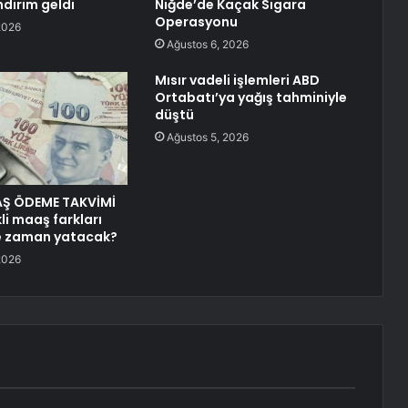
ndirim geldi
Niğde’de Kaçak Sigara
Operasyonu
2026
Ağustos 6, 2026
Mısır vadeli işlemleri ABD
Ortabatı’ya yağış tahminiyle
düştü
Ağustos 5, 2026
AŞ ÖDEME TAKVİMİ
li maaş farkları
ne zaman yatacak?
2026