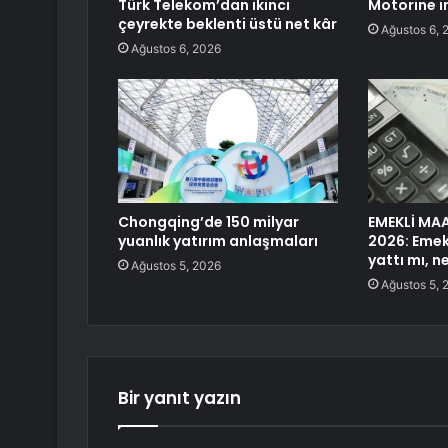
Türk Telekom’dan ikinci
Motorine i
çeyrekte beklenti üstü net kâr
Ağustos 6, 
Ağustos 6, 2026
Chongqing’de 150 milyar
EMEKLİ MA
yuanlık yatırım anlaşmaları
2026: Emek
yattı mı, 
Ağustos 5, 2026
Ağustos 5, 
Bir yanıt yazın