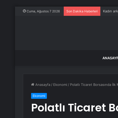
Kadın ark
Cuma, Ağustos 7 2026
Son Dakika Haberleri
ANASAY
Anasayfa
/
Ekonomi
/
Polatlı Ticaret Borsasında İlk
Ekonomi
Polatlı Ticaret 