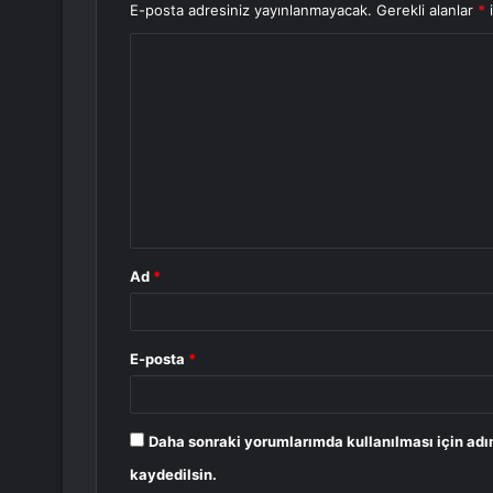
E-posta adresiniz yayınlanmayacak.
Gerekli alanlar
*
i
Y
o
r
u
m
*
Ad
*
E-posta
*
Daha sonraki yorumlarımda kullanılması için adı
kaydedilsin.