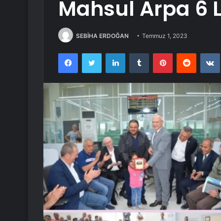
Mahsul Arpa 6 L
SEBİHA ERDOĞAN
Temmuz 1, 2023
Facebook
Twitter
LinkedIn
Tumblr
Pinterest
Reddit