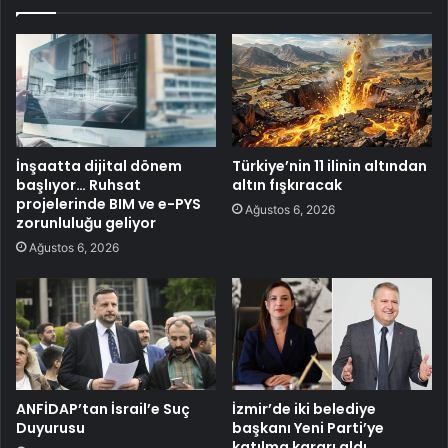
İnşaatta dijital dönem
Türkiye’nin 11 ilinin altından
başlıyor… Ruhsat
altın fışkıracak
projelerinde BIM ve e-PYS
Ağustos 6, 2026
zorunluluğu geliyor
Ağustos 6, 2026
ANFİDAP’tan İsrail’e Suç
İzmir’de iki belediye
Duyurusu
başkanı Yeni Parti’ye
katılma kararı aldı