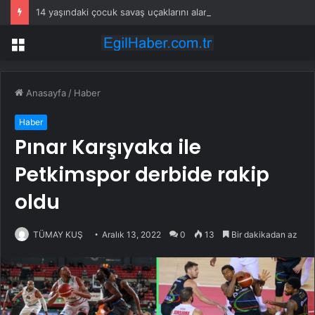
14 yaşındaki çocuk savaş uçaklarını alarma geçirdi
Menü
Anasayfa
/
Haber
Haber
Pınar Karşıyaka ile
Petkimspor derbide rakip
oldu
TÜMAY KUŞ
Aralık 13, 2022
0
13
Bir dakikadan az