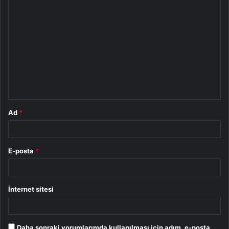
Y
o
r
u
m
*
Ad
*
E-posta
*
İnternet sitesi
Daha sonraki yorumlarımda kullanılması için adım, e-posta