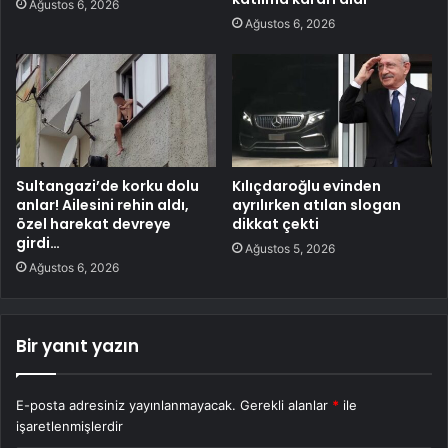
Ağustos 6, 2026
Ağustos 6, 2026
Sultangazi’de korku dolu
Kılıçdaroğlu evinden
anlar! Ailesini rehin aldı,
ayrılırken atılan slogan
özel harekat devreye
dikkat çekti
girdi…
Ağustos 5, 2026
Ağustos 6, 2026
Bir yanıt yazın
E-posta adresiniz yayınlanmayacak.
Gerekli alanlar
*
ile
işaretlenmişlerdir