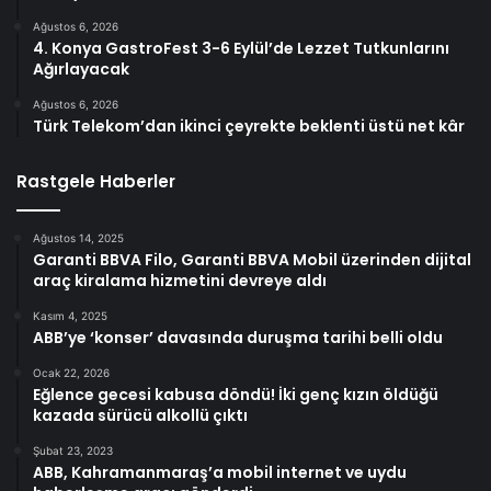
Ağustos 6, 2026
4. Konya GastroFest 3-6 Eylül’de Lezzet Tutkunlarını
Ağırlayacak
Ağustos 6, 2026
Türk Telekom’dan ikinci çeyrekte beklenti üstü net kâr
Rastgele Haberler
Ağustos 14, 2025
Garanti BBVA Filo, Garanti BBVA Mobil üzerinden dijital
araç kiralama hizmetini devreye aldı
Kasım 4, 2025
ABB’ye ‘konser’ davasında duruşma tarihi belli oldu
Ocak 22, 2026
Eğlence gecesi kabusa döndü! İki genç kızın öldüğü
kazada sürücü alkollü çıktı
Şubat 23, 2023
ABB, Kahramanmaraş’a mobil internet ve uydu