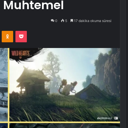
ı Muhtemel
0
5
17 dakika okuma süresi
VKontakte
Odnoklassniki
Pocket