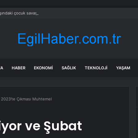
şındaki çocuk savaş uçaklarını alarma geçirdi
FA
HABER
EKONOMI
SAĞLIK
TEKNOLOJI
YAŞAM
t 2023’te Çıkması Muhtemel
iyor ve Şubat