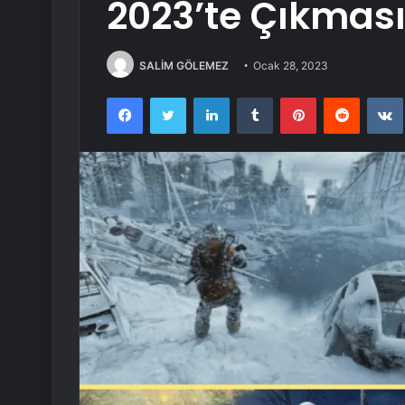
2023’te Çıkmas
SALİM GÖLEMEZ
Ocak 28, 2023
Facebook
Twitter
LinkedIn
Tumblr
Pinterest
Reddit