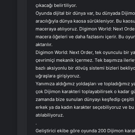
çıkacağı belirtiliyor.
Oyunda dijital bir dünya var, bu dünyada Diji
aracılığıyla dünya kaosa sürükleniyor. Bu kao
maceraya atılıyoruz. Digimon World: Next Order
macera öğeleri ve daha fazlasını içerir. Bu oyu
aktarılır.
Digimon World: Next Order, tek oyunculu bir y
çevrimiçi mekanik içermez. Tek başımıza ilerl
bazlı aksiyonlu bir dövüş sistemi bizleri bekliy
uğraşlara girişiyoruz.
Yanımıza aldığımız yoldaşları ve topladığımız ya
çok Dijimon karakteri toplayabilirsek o kadar gü
zamanda bize sunulan dünyayı keşfedip çeşitli 
erkek ya da kadın karakter seçebiliyoruz ve bu
atılabiliyoruz.
.
Geliştirici ekibe göre oyunda 200 Dijimon karak