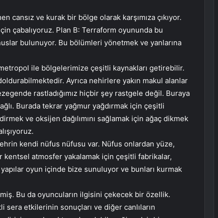
n cansız ve kurak bir bölge olarak karşımıza çıkıyor.
için çabalıyoruz. Plan B: Terraform oyununda bu
nuslar bulunuyor. Bu bölümleri yönetmek ve yanlarına
ropol ile bölgelerimize çeşitli kaynakları getirebilir.
oldurabilmektedir. Ayrıca nehirlere yakın makul alanlar
gezegende rastladığımız hiçbir şey rastgele değil. Buraya
ğlı. Burada tekrar yağmur yağdırmak için çeşitli
endirmek ve oksijen dağılımını sağlamak için ağaç dikmek
lışıyoruz.
şehrin kendi nüfus nüfusu var. Nüfus onlardan yüze,
r kentsel atmosfer yakalamak için çeşitli fabrikalar,
u yapılar oyun içinde bize sunuluyor ve bunları kurmak
miş. Bu da oyuncuların ilgisini çekecek bir özellik.
 sera etkilerinin sonuçları ve diğer canlıların