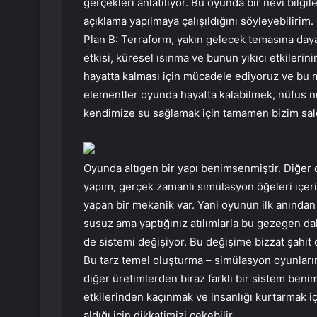
gerçekleri anlatılıyor. Bu oyunda bir nevi bilgil
açıklama yapılmaya çalışıldığını söyleyebilirim.
Plan B: Terraform, yakın gelecek temasına daya
etkisi, küresel ısınma ve bunun yıkıcı etkileri
hayatta kalması için mücadele ediyoruz ve bu
elementler oyunda hayatta kalabilmek, nüfus nü
kendimize su sağlamak için tamamen bizim saldı
Oyunda altıgen bir yapı benimsenmiştir. Diğer 
yapım, gerçek zamanlı simülasyon öğeleri içer
yapan bir mekanik var. Yani oyunun ilk anından
susuz ama yaptığınız atılımlarla bu gezegen 
de sistemi değişiyor. Bu değişime bizzat şahit 
Bu tarz temel oluşturma – simülasyon oyunların
diğer üretimlerden biraz farklı bir sistem benim
etkilerinden kaçınmak ve insanlığı kurtarmak i
aldığı için dikkatimizi çekebilir.