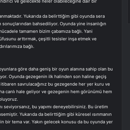
endirici ve gelecekte neler olabileceğine dair bir
nmaktadır. Yukarıda da belirttiğim gibi oyunda sera
nin sonuçlarından bahsediliyor. Oyunda yine insanlığın
 mücadele tamamen bizim çabamıza bağlı. Yani
fusunu arttırmak, çeşitli tesisler inşa etmek ve
rılarımıza bağlı.
oyunlara göre daha geniş bir oyun alanına sahip olan bu
iyor. Oyunda gezegenin ilk halinden son haline geçiş
 itibaren savrulacağınız bu gezegende her yer kuru ve
daha canlı hale geliyor ve gezegenin hem görünümü hem
oluyoruz.
ı seviyorsanız, bu yapımı deneyebilirsiniz. Bu üretim
semiştir. Yukarıda da belirttiğim gibi küresel ısınmanın
çin bir tema var. Yakın gelecek konusu da bu oyunda yer