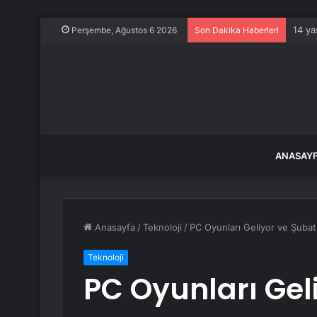
14 ya
Perşembe, Ağustos 6 2026
Son Dakika Haberleri
ANASAY
Anasayfa
/
Teknoloji
/
PC Oyunları Geliyor ve Şuba
Teknoloji
PC Oyunları Gel