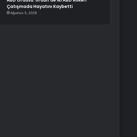
ABD Ordusu: Ürdün’de İki ABD Askeri
Çatışmada Hayatını Kaybetti
Ağustos 5, 2026