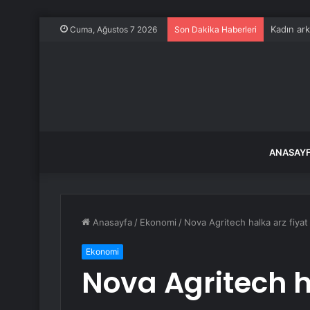
Kadın ark
Cuma, Ağustos 7 2026
Son Dakika Haberleri
ANASAY
Anasayfa
/
Ekonomi
/
Nova Agritech halka arz fiyat a
Ekonomi
Nova Agritech h