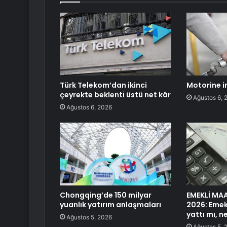
Türk Telekom’dan ikinci
Motorine i
çeyrekte beklenti üstü net kâr
Ağustos 6, 
Ağustos 6, 2026
Chongqing’de 150 milyar
EMEKLİ MA
yuanlık yatırım anlaşmaları
2026: Emek
yattı mı, 
Ağustos 5, 2026
Ağustos 5, 