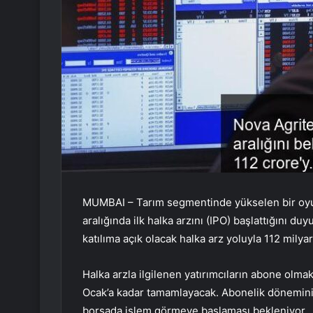
MUMBAI – Tarım segmentinde yükselen bir oyun
aralığında ilk halka arzını (IPO) başlattığını du
katılıma açık olacak halka arz yoluyla 112 milya
Halka arzla ilgilenen yatırımcıların abone olmak i
Ocak’a kadar tamamlayacak. Abonelik döneminin
borsada işlem görmeye başlaması bekleniyor.