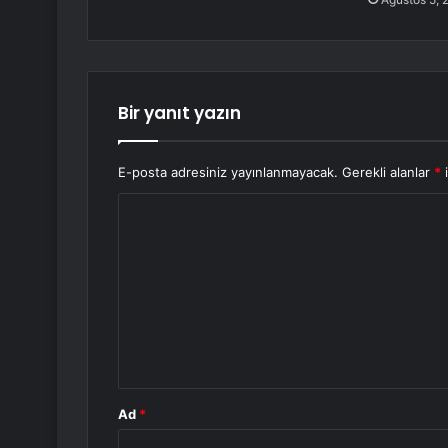
Bir yanıt yazın
E-posta adresiniz yayınlanmayacak.
Gerekli alanlar
*
i
Y
o
r
u
m
*
Ad
*