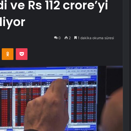
di ve Rs 112 crore’yi
liyor
0
2
1 dakika okuma süresi
VKontakte
Odnoklassniki
Pocket