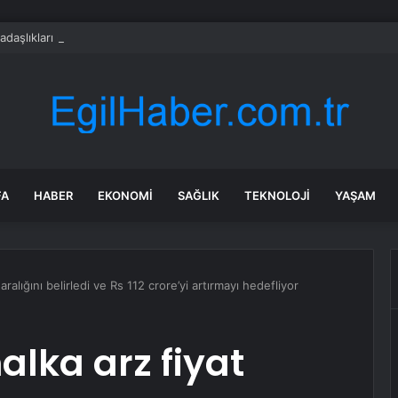
adaşlıkları ruh sağlığını güçlendiriyor
FA
HABER
EKONOMI
SAĞLIK
TEKNOLOJI
YAŞAM
ralığını belirledi ve Rs 112 crore’yi artırmayı hedefliyor
alka arz fiyat