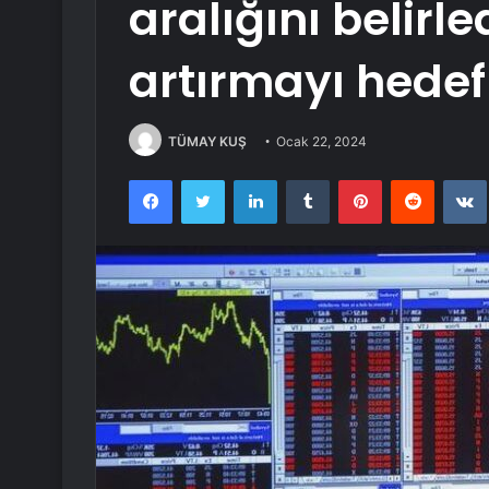
aralığını belirle
artırmayı hedef
TÜMAY KUŞ
Ocak 22, 2024
Facebook
Twitter
LinkedIn
Tumblr
Pinterest
Reddit