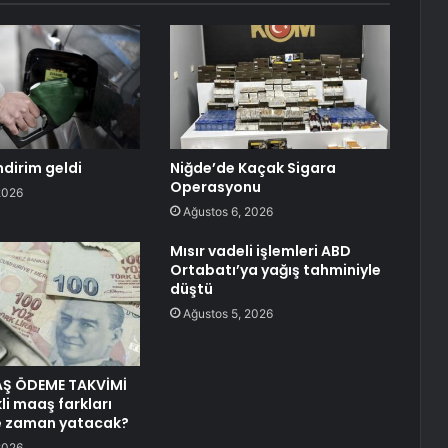
ndirim geldi
Niğde’de Kaçak Sigara
Operasyonu
2026
Ağustos 6, 2026
Mısır vadeli işlemleri ABD
Ortabatı’ya yağış tahminiyle
düştü
Ağustos 5, 2026
AŞ ÖDEME TAKVİMİ
li maaş farkları
ne zaman yatacak?
2026