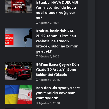
İstanbul HAVA DURUMU!
Yarın İstanbul’da hava
nasıl olacak, yağış var
mı?
Ağustos 7, 2026
İzmir su kesintisi! İZSU
21-22 Temmuz İzmir su
kesintisi ne zaman
bitecek, sular ne zaman
gelecek?
Ağustos 7, 2026
GM’nin İkinci Çeyrek Kârı
Yüzde 30 Arttı, Yıl Sonu
Beklentisi Yükseldi
Ağustos 6, 2026
İran’dan Ukrayna’ya sert
yanıt: Saldırı cevapsız
kalmayacak
Ağustos 6, 2026