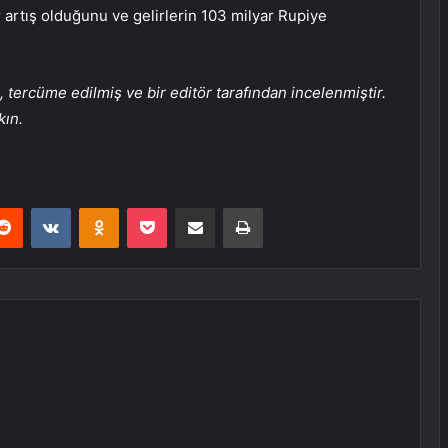
r artış olduğunu ve gelirlerin 103 milyar Rupiye
tercüme edilmiş ve bir editör tarafından incelenmiştir.
kın.
erest
Reddit
VKontakte
Odnoklassniki
Pocket
E-Posta ile paylaş
Yazdır