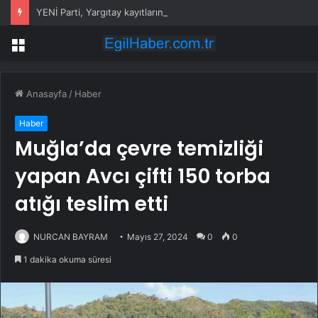
YENİ Parti, Yargıtay kayıtlarına girdi
Menü
Anasayfa
/
Haber
Haber
Muğla’da çevre temizliği
yapan Avcı çifti 150 torba
atığı teslim etti
NURCAN BAYRAM
Mayıs 27, 2024
0
0
1 dakika okuma süresi