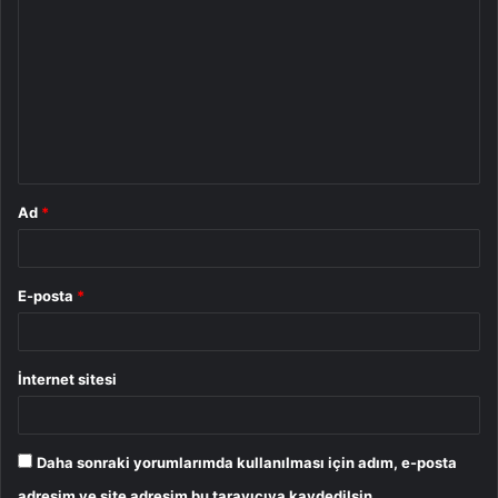
o
r
u
m
*
Ad
*
E-posta
*
İnternet sitesi
Daha sonraki yorumlarımda kullanılması için adım, e-posta
adresim ve site adresim bu tarayıcıya kaydedilsin.