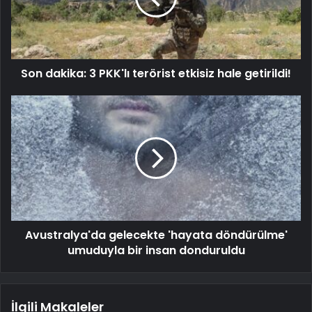
Son dakika: 3 PKK'lı terörist etkisiz hale getirildi!
Avustralya'da gelecekte 'hayata döndürülme'
umuduyla bir insan donduruldu
İlgili Makaleler