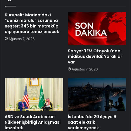
Kurupelit Marina’daki
“deniz marulu” sorununa
neşter: 345 bin metreküp
dip çamuru temizlenecek
Ağustos 7, 2026
Sarıyer TEM Otoyolu’nda
midibüs devrildi: Yaralılar
var
Ağustos 7, 2026
ABD ve Suudi Arabistan
İstanbul’da 20 ilçeye 9
Nükleer İşbirliği Anlaşması
saat elektrik
İmzaladı
verilemeyecek