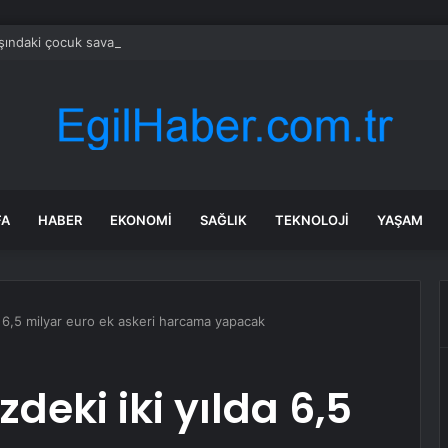
şındaki çocuk savaş uçaklarını alarma geçirdi
FA
HABER
EKONOMI
SAĞLIK
TEKNOLOJI
YAŞAM
 6,5 milyar euro ek askeri harcama yapacak
eki iki yılda 6,5