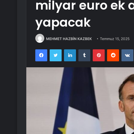
milyar euro ek
yapacak
MEHMET HAZBİN KAZBEK
Temmuz 15, 2025
Facebook
Twitter
LinkedIn
Tumblr
Pinterest
Reddit