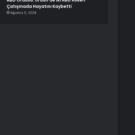
ABD Ordusu: Ürdün’de İki ABD Askeri
Çatışmada Hayatını Kaybetti
Ağustos 5, 2026