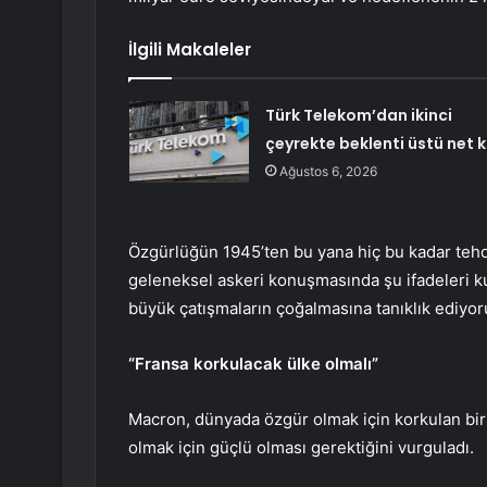
İlgili Makaleler
Türk Telekom’dan ikinci
çeyrekte beklenti üstü net k
Ağustos 6, 2026
Özgürlüğün 1945’ten bu yana hiç bu kadar tehd
geleneksel askeri konuşmasında şu ifadeleri ku
büyük çatışmaların çoğalmasına tanıklık ediyor
“Fransa korkulacak ülke olmalı”
Macron, dünyada özgür olmak için korkulan biri 
olmak için güçlü olması gerektiğini vurguladı.