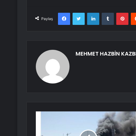
Facebook
Twitter
LinkedIn
Tumblr
Pint
Paylaş
MEHMET HAZBİN KAZB