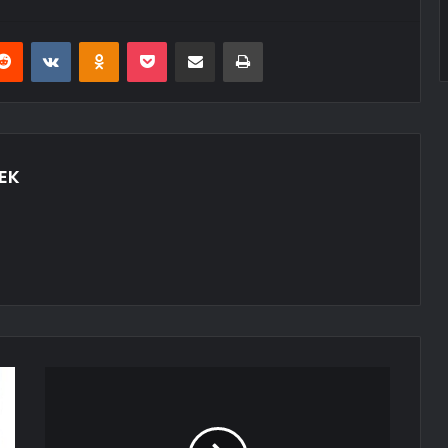
erest
Reddit
VKontakte
Odnoklassniki
Pocket
E-Posta ile paylaş
Yazdır
EK