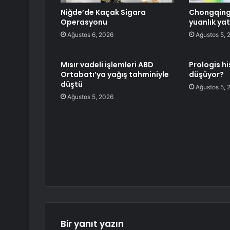
Niğde’de Kaçak Sigara
Chongqing’
Operasyonu
yuanlık ya
Ağustos 6, 2026
Ağustos 5, 
Mısır vadeli işlemleri ABD
Prologis h
Ortabatı’ya yağış tahminiyle
düşüyor?
düştü
Ağustos 5, 
Ağustos 5, 2026
Bir yanıt yazın