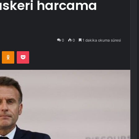
 askeri harcama
0
0
1 dakika okuma süresi
VKontakte
Odnoklassniki
Pocket