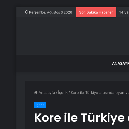
14 ya
Perşembe, Ağustos 6 2026
Son Dakika Haberleri
ANASAY
Anasayfa
/
İçerik
/
Kore ile Türkiye arasında oyun ve i
İçerik
Kore ile Türkiy