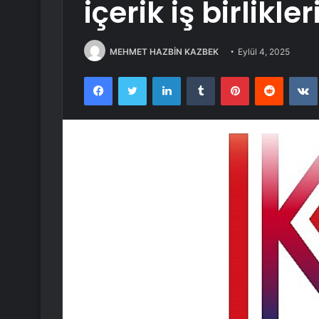
içerik iş birlikle
MEHMET HAZBİN KAZBEK
Eylül 4, 2025
Facebook
Twitter
LinkedIn
Tumblr
Pinterest
Reddit