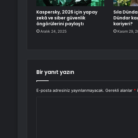
Kaspersky, 2026 için yapay
Sıla Dündar
zekâ ve siber güvenlik
Dündar kaç
öngörülerini paylaştı
kariyeri?
Aralık 24, 2025
Kasım 29, 
Bir yanıt yazın
E-posta adresiniz yayınlanmayacak.
Gerekli alanlar
*
i
Y
o
r
u