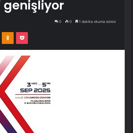
ri genişliyor
0
0
1 dakika okuma süresi
VKontakte
Odnoklassniki
Pocket