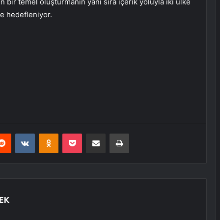
çin bir temel oluşturmanın yanı sıra içerik yoluyla iki ülke
de hedefleniyor.
erest
Reddit
VKontakte
Odnoklassniki
Pocket
E-Posta ile paylaş
Yazdır
EK