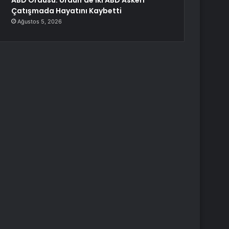
ABD Ordusu: Ürdün’de İki ABD Askeri
Çatışmada Hayatını Kaybetti
Ağustos 5, 2026