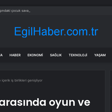
şındaki çocuk savaş uçaklarını alarma geçirdi
FA
HABER
EKONOMI
SAĞLIK
TEKNOLOJI
YAŞAM
çerik iş birlikleri genişliyor
e arasında oyun ve