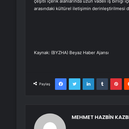
çeşitli içerik alanlarında uzun vadeli iş birliği i
arasındaki kültürel iletişimin derinleştirilmesi 
Kaynak: (BYZHA) Beyaz Haber Ajansı
Facebook
Twitter
LinkedIn
Tumblr
Pint
Paylaş
MEHMET HAZBİN KAZB