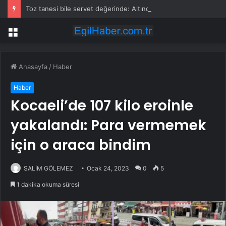
Toz tanesi bile servet değerinde: Altından daha değerli mineral keşfedildi
Menü
Anasayfa
/
Haber
Haber
Kocaeli’de 107 kilo eroinle
yakalandı: Para vermemek
için o araca bindim
SALİM GÖLEMEZ
Ocak 24, 2023
0
5
1 dakika okuma süresi