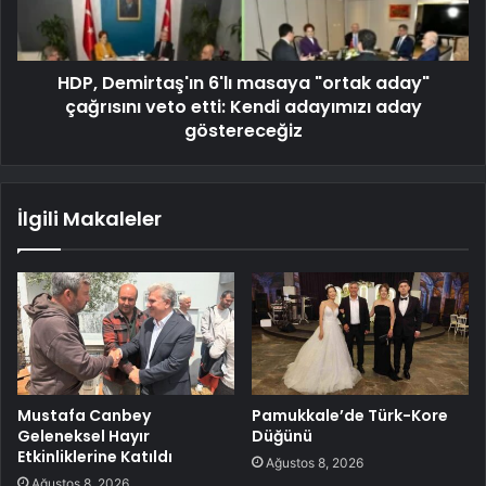
HDP, Demirtaş'ın 6'lı masaya "ortak aday"
çağrısını veto etti: Kendi adayımızı aday
göstereceğiz
İlgili Makaleler
Mustafa Canbey
Pamukkale’de Türk-Kore
Geleneksel Hayır
Düğünü
Etkinliklerine Katıldı
Ağustos 8, 2026
Ağustos 8, 2026