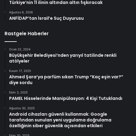
Türkiye’nin 11 ilinin altından altın fışkıracak
Ağustos 6, 2026
ANFİDAP’tan İsrail’e Suç Duyurusu
Rastgele Haberler
Ocak 22, 2024
Büyükşehir Belediyesi’nden yarıyıl tatilinde renkli
atölyeler
Kasım 17, 2025
Ahmed Şara’ya parfüm sıkan Trump “Kaç eşin var?”
diye sordu
Ekim 3, 2025
PAMEL Hisselerinde Manipülasyon: 4 Kişi Tutuklandı
Ağustos 30, 2025
Android cihazları güvenli kullanmak: Google
tarafından sunulan yeni uygulama doğrulama
özelliğinin siber güvenlik açısından etkileri
Ekim 30, 2025