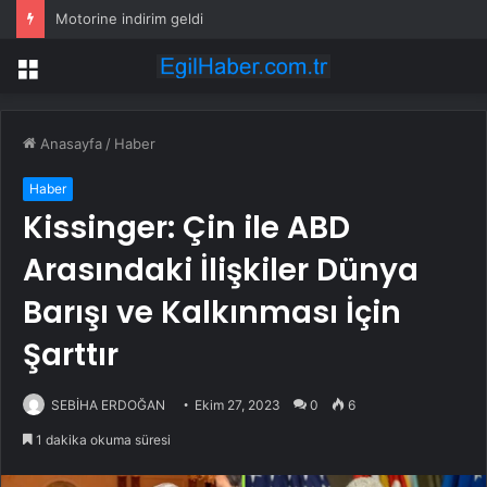
Motorine indirim geldi
Menü
Anasayfa
/
Haber
Haber
Kissinger: Çin ile ABD
Arasındaki İlişkiler Dünya
Barışı ve Kalkınması İçin
Şarttır
SEBİHA ERDOĞAN
Ekim 27, 2023
0
6
1 dakika okuma süresi