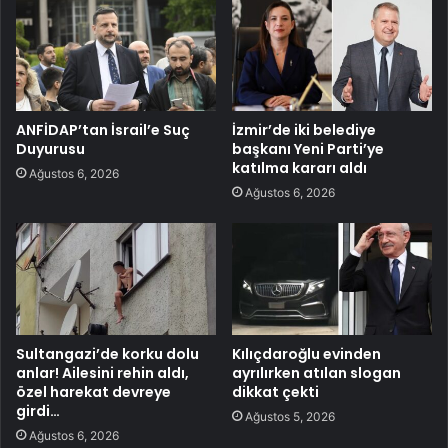
ANFİDAP’tan İsrail’e Suç
İzmir’de iki belediye
Duyurusu
başkanı Yeni Parti’ye
katılma kararı aldı
Ağustos 6, 2026
Ağustos 6, 2026
Sultangazi’de korku dolu
Kılıçdaroğlu evinden
anlar! Ailesini rehin aldı,
ayrılırken atılan slogan
özel harekat devreye
dikkat çekti
girdi…
Ağustos 5, 2026
Ağustos 6, 2026