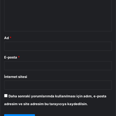
r
u
m
*
Ad
*
E-posta
*
İnternet sitesi
Daha sonraki yorumlarımda kullanılması için adım, e-posta
adresim ve site adresim bu tarayıcıya kaydedilsin.