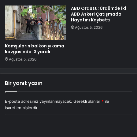
ABD Ordusu: Ürdün’de İki
ABD Askeri Çatışmada
Hayatını Kaybetti
Ağustos 5, 2026
Komşuların balkon yıkama
kavgasında: 3 yaralı
Ağustos 5, 2026
Bir yanıt yazın
E-posta adresiniz yayınlanmayacak.
Gerekli alanlar
*
ile
işaretlenmişlerdir
Y
o