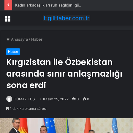
Kadın arkadaşlıkları ruh sağlığını güçlendiriyor
Menü
Anasayfa
/
Haber
Haber
Kırgızistan ile Özbekistan
arasında sınır anlaşmazlığı
sona erdi
TÜMAY KUŞ
Kasım 29, 2022
0
8
1 dakika okuma süresi