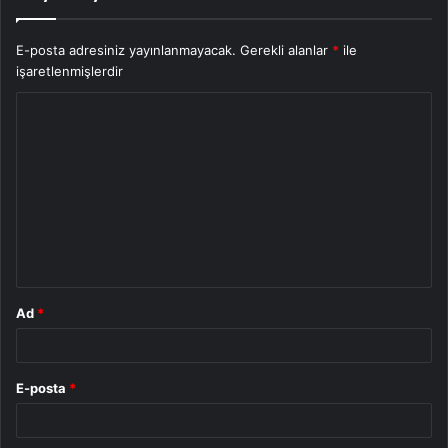
E-posta adresiniz yayınlanmayacak.
Gerekli alanlar
*
ile
işaretlenmişlerdir
Y
o
r
u
m
*
Ad
*
E-posta
*