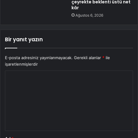
çeyrekte beklenti üstü net
kâr
Ağustos 6, 2026
Bir yanıt yazın
E-posta adresiniz yayınlanmayacak.
Gerekli alanlar
*
ile
işaretlenmişlerdir
Y
o
r
u
m
*