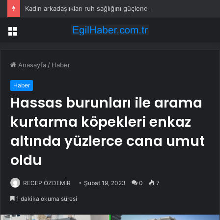
Kadın arkadaşlıkları ruh sağlığını güçlendiriyor
Menü
Anasayfa
/
Haber
Haber
Hassas burunları ile arama
kurtarma köpekleri enkaz
altında yüzlerce cana umut
oldu
RECEP ÖZDEMİR
Şubat 19, 2023
0
7
1 dakika okuma süresi