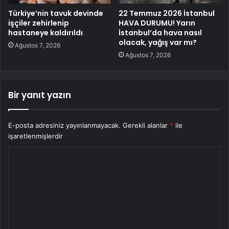
Türkiye’nin tavuk devinde
22 Temmuz 2026 İstanbul
işçiler zehirlenip
HAVA DURUMU! Yarın
hastaneye kaldırıldı
İstanbul’da hava nasıl
olacak, yağış var mı?
Ağustos 7, 2026
Ağustos 7, 2026
Bir yanıt yazın
E-posta adresiniz yayınlanmayacak.
Gerekli alanlar
*
ile
işaretlenmişlerdir
Y
o
r
u
m