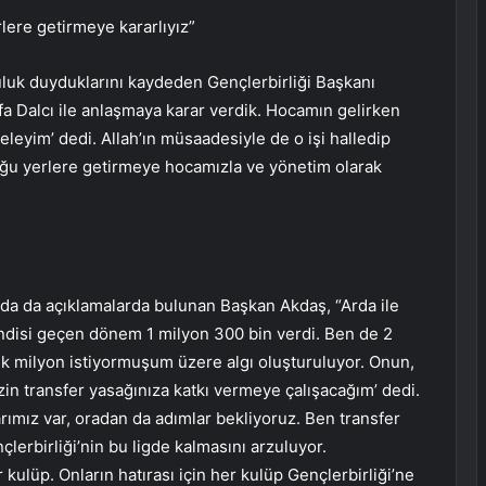
rlere getirmeye kararlıyız”
luk duyduklarını kaydeden Gençlerbirliği Başkanı
a Dalcı ile anlaşmaya karar verdik. Hocamın gelirken
 geleyim’ dedi. Allah’ın müsaadesiyle de o işi halledip
duğu yerlere getirmeye hocamızla ve yönetim olarak
nda da açıklamalarda bulunan Başkan Akdaş, “Arda ile
Kendisi geçen dönem 1 milyon 300 bin verdi. Ben de 2
uk milyon istiyormuşum üzere algı oluşturuluyor. Onun,
zin transfer yasağınıza katkı vermeye çalışacağım’ dedi.
arımız var, oradan da adımlar bekliyoruz. Ben transfer
erbirliği’nin bu ligde kalmasını arzuluyor.
r kulüp. Onların hatırası için her kulüp Gençlerbirliği’ne