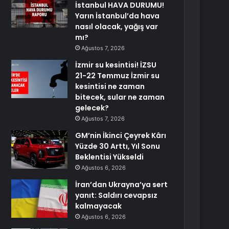
İstanbul HAVA DURUMU!
Yarın İstanbul’da hava
nasıl olacak, yağış var
mı?
Ağustos 7, 2026
İzmir su kesintisi! İZSU
21-22 Temmuz İzmir su
kesintisi ne zaman
bitecek, sular ne zaman
gelecek?
Ağustos 7, 2026
GM’nin İkinci Çeyrek Kârı
Yüzde 30 Arttı, Yıl Sonu
Beklentisi Yükseldi
Ağustos 6, 2026
İran’dan Ukrayna’ya sert
yanıt: Saldırı cevapsız
kalmayacak
Ağustos 6, 2026