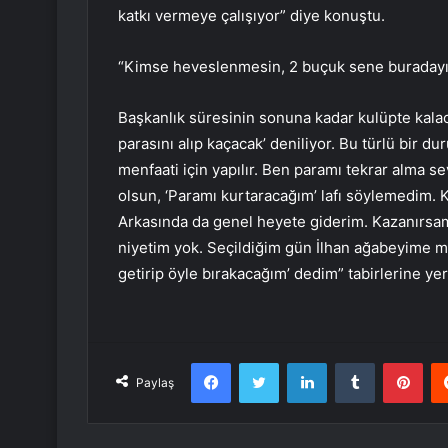
katkı vermeye çalışıyor” diye konuştu.
“Kimse heveslenmesin, 2 buçuk sene buraday
Başkanlık süresinin sonuna kadar kulüpte kalac
parasını alıp kaçacak’ deniliyor. Bu türlü bir dur
menfaati için yapılır. Ben paramı tekrar alma s
olsun, ‘Paramı kurtaracağım’ lafı söylemedim
Arkasında da genel heyete giderim. Kazanırs
niyetim yok. Seçildiğim gün İlhan ağabeyime m
getirip öyle bırakacağım’ dedim” tabirlerine y
Facebook
Twitter
LinkedIn
Tumblr
Pint
Paylaş