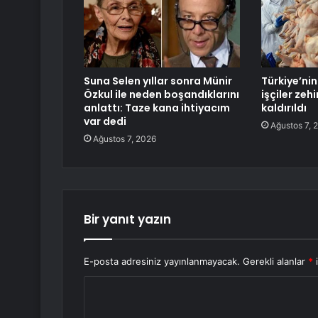
Suna Selen yıllar sonra Münir
Türkiye’ni
Özkul ile neden boşandıklarını
işçiler zeh
anlattı: Taze kana ihtiyacım
kaldırıldı
var dedi
Ağustos 7, 
Ağustos 7, 2026
Bir yanıt yazın
E-posta adresiniz yayınlanmayacak.
Gerekli alanlar
*
i
Y
o