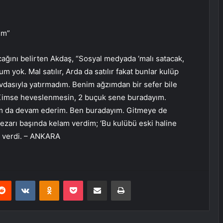
ım”
ağını belirten Akdaş, “Sosyal medyada ‘malı satacak,
um yok. Mal satılır, Arda da satılır fakat bunlar kulüp
evdasıyla yatırmadım. Benim ağzımdan bir sefer bile
. Kimse heveslenmesin, 2 buçuk sene buradayım.
am da devam ederim. Ben buradayım. Gitmeye de
ezarı başında kelam verdim; ‘Bu kulübü eski haline
er verdi. – ANKARA
erest
Reddit
VKontakte
Odnoklassniki
Pocket
E-Posta ile paylaş
Yazdır