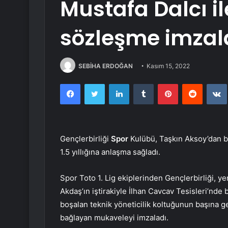
Mustafa Dalcı ile
sözleşme imzal
SEBİHA ERDOĞAN
Kasım 15, 2022
Facebook
Twitter
LinkedIn
Tumblr
Pinterest
Reddit
Gençlerbirliği
Spor
Kulübü, Taşkın Aksoy’dan bo
1.5 yıllığına anlaşma sağladı.
Spor Toto 1. Lig ekiplerinden Gençlerbirliği, ye
Akdaş’ın iştirakiyle İlhan Cavcav Tesisleri’nde
boşalan teknik yöneticilik koltuğunun başına geç
bağlayan mukaveleyi imzaladı.