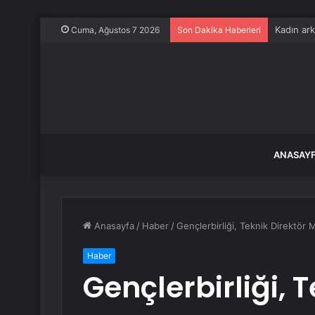
Kadın ark
Cuma, Ağustos 7 2026
Son Dakika Haberleri
ANASAY
Anasayfa
/
Haber
/
Gençlerbirliği, Teknik Direktör M
Haber
Gençlerbirliği, 