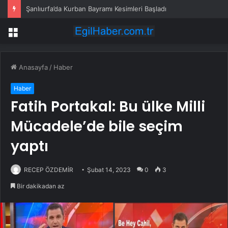
Şanlıurfa’da Kurban Bayramı Kesimleri Başladı
Menü
Anasayfa
/
Haber
Haber
Fatih Portakal: Bu ülke Milli
Mücadele’de bile seçim
yaptı
RECEP ÖZDEMİR
Şubat 14, 2023
0
3
Bir dakikadan az