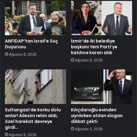
ANFİDAP’tan İsrail’e Suç
İzmir’de iki belediye
Duyurusu
başkanı Yeni Parti’ye
katılma kararı aldı
Ağustos 6, 2026
Ağustos 6, 2026
Sultangazi’de korku dolu
Kılıçdaroğlu evinden
anlar! Ailesini rehin aldı,
ayrılırken atılan slogan
özel harekat devreye
dikkat çekti
girdi…
Ağustos 5, 2026
Ağustos 6, 2026