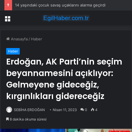
14 yaşındaki çocuk savaş uçaklarını alarma geçirdi
Menü
Anasayfa
/
Haber
Haber
Erdoğan, AK Parti’nin seçim
beyannamesini açıklıyor:
Gelmeyene gideceğiz,
kırgınlıkları gidereceğiz
SEBİHA ERDOĞAN
Nisan 11, 2023
0
4
8 dakika okuma süresi