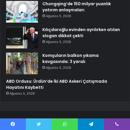
Chongqing’de 150 milyar yuanlık
yatırım anlaşmaları
Ağustos 5, 2026
Kılıçdaroğlu evinden ayrılırken atılan
slogan dikkat çekti
Ağustos 5, 2026
Komşuların balkon yıkama
kavgasında: 3 yaralı
Ağustos 5, 2026
ABD Ordusu: Ürdün’de İki ABD Askeri Çatışmada
Hayatını Kaybetti
Ağustos 5, 2026
En Güncel Haberler
Facebook
Twitter
WhatsApp
Telegram
Viber