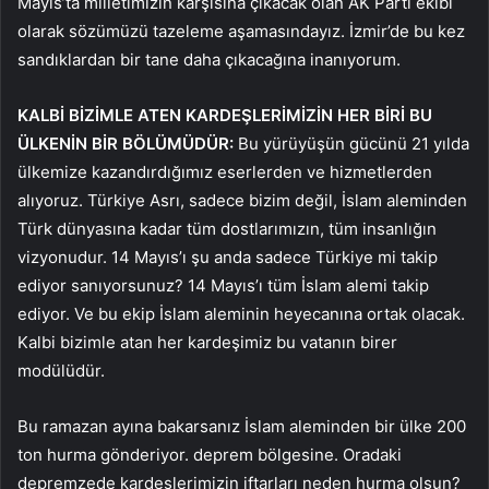
Mayıs’ta milletimizin karşısına çıkacak olan AK Parti ekibi
olarak sözümüzü tazeleme aşamasındayız. İzmir’de bu kez
sandıklardan bir tane daha çıkacağına inanıyorum.
KALBİ BİZİMLE ATEN KARDEŞLERİMİZİN HER BİRİ BU
ÜLKENİN BİR BÖLÜMÜDÜR:
Bu yürüyüşün gücünü 21 yılda
ülkemize kazandırdığımız eserlerden ve hizmetlerden
alıyoruz. Türkiye Asrı, sadece bizim değil, İslam aleminden
Türk dünyasına kadar tüm dostlarımızın, tüm insanlığın
vizyonudur. 14 Mayıs’ı şu anda sadece Türkiye mi takip
ediyor sanıyorsunuz? 14 Mayıs’ı tüm İslam alemi takip
ediyor. Ve bu ekip İslam aleminin heyecanına ortak olacak.
Kalbi bizimle atan her kardeşimiz bu vatanın birer
modülüdür.
Bu ramazan ayına bakarsanız İslam aleminden bir ülke 200
ton hurma gönderiyor. deprem bölgesine. Oradaki
depremzede kardeşlerimizin iftarları neden hurma olsun?