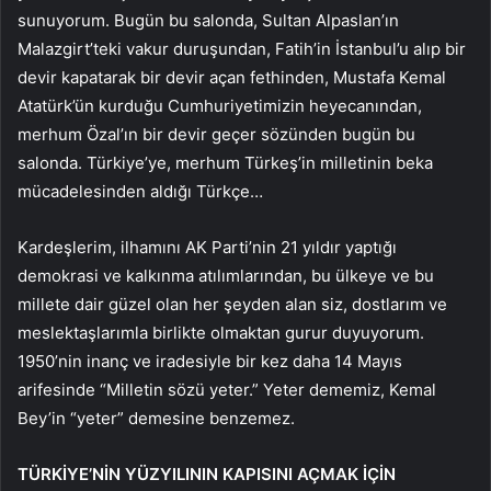
sunuyorum. Bugün bu salonda, Sultan Alpaslan’ın
Malazgirt’teki vakur duruşundan, Fatih’in İstanbul’u alıp bir
devir kapatarak bir devir açan fethinden, Mustafa Kemal
Atatürk’ün kurduğu Cumhuriyetimizin heyecanından,
merhum Özal’ın bir devir geçer sözünden bugün bu
salonda. Türkiye’ye, merhum Türkeş’in milletinin beka
mücadelesinden aldığı Türkçe…
Kardeşlerim, ilhamını AK Parti’nin 21 yıldır yaptığı
demokrasi ve kalkınma atılımlarından, bu ülkeye ve bu
millete dair güzel olan her şeyden alan siz, dostlarım ve
meslektaşlarımla birlikte olmaktan gurur duyuyorum.
1950’nin inanç ve iradesiyle bir kez daha 14 Mayıs
arifesinde “Milletin sözü yeter.” Yeter dememiz, Kemal
Bey’in “yeter” demesine benzemez.
TÜRKİYE’NİN YÜZYILININ KAPISINI AÇMAK İÇİN