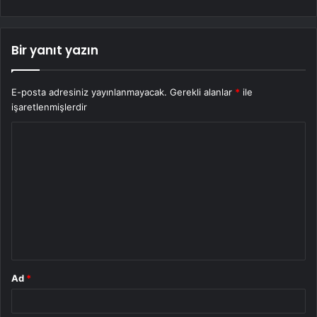
Bir yanıt yazın
E-posta adresiniz yayınlanmayacak.
Gerekli alanlar
*
ile
işaretlenmişlerdir
Y
o
r
u
m
*
Ad
*