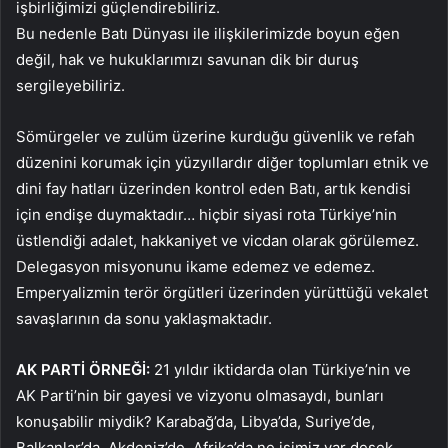
işbirliğimizi güçlendirebiliriz.
Bu nedenle Batı Dünyası ile ilişkilerimizde boyun eğen
değil, hak ve hukuklarımızı savunan dik bir duruş
sergileyebiliriz.
Sömürgeler ve zulüm üzerine kurduğu güvenlik ve refah
düzenini korumak için yüzyıllardır diğer toplumları etnik ve
dini fay hatları üzerinden kontrol eden Batı, artık kendisi
için endişe duymaktadır… hiçbir siyasi rota Türkiye’nin
üstlendiği adalet, hakkaniyet ve vicdan olarak görülemez.
Delegasyon misyonunu ikame edemez ve edemez.
Emperyalizmin terör örgütleri üzerinden yürüttüğü vekalet
savaşlarının da sonu yaklaşmaktadır.
AK PARTİ ÖRNEĞİ:
21 yıldır iktidarda olan Türkiye’nin ve
AK Parti’nin bir gayesi ve vizyonu olmasaydı, bunları
konuşabilir miydik? Karabağ’da, Libya’da, Suriye’de,
Balkanlar’da, Akdeniz’de, Afrika’da ne işimiz var desek,