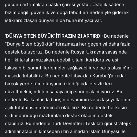
gücünü artırmaktan başka çaresi yoktur. Üstelik sadece
bizim değil, güvenlik ve doğa tehditleri nedeniyle giderek
istikrarsızlaşan dünyanın da buna ihtiyacı var.
‘DÜNYA 5’TEN BÜYÜK’ İTİRAZIMIZI ARTIRDI:
Bu nedenle
“Dünya 5’ten büyüktür” itirazımıza her geçen yıl daha fazla
destek buluyoruz. Bu nedenle Rusya-Ukrayna savaşında
her iki tarafla müzakere edebilir, tahıl koridoru ve esir
takası gibi somut ilerlemeler sağlayabilir ve barış olasılığını
masada tutabiliriz. Bu nedenle Libya’dan Karabağ’a kadar
birçok yerde tüm dünyanın izlediği adaletsizlikleri
düzeltmek için fiilen sahaya inip sonuç alabiliyoruz. Bu
nedenle Balkanlar’da barışın devamının ve uzlaşı yollarının
açık tutulmasının teminatı olabiliriz. Bu nedenle herkesin
sırtını döndüğü mazlumlara destek olabilir, destek
olabiliriz. Bu nedenle Türk Devletleri Teşkilatı gibi stratejik
adımlar atabilir, kimseden izin almadan İslam Dünyası ile