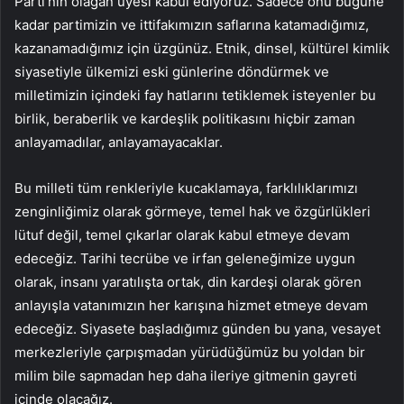
Parti’nin olağan üyesi kabul ediyoruz. Sadece onu bugüne
kadar partimizin ve ittifakımızın saflarına katamadığımız,
kazanamadığımız için üzgünüz. Etnik, dinsel, kültürel kimlik
siyasetiyle ülkemizi eski günlerine döndürmek ve
milletimizin içindeki fay hatlarını tetiklemek isteyenler bu
birlik, beraberlik ve kardeşlik politikasını hiçbir zaman
anlayamadılar, anlayamayacaklar.
Bu milleti tüm renkleriyle kucaklamaya, farklılıklarımızı
zenginliğimiz olarak görmeye, temel hak ve özgürlükleri
lütuf değil, temel çıkarlar olarak kabul etmeye devam
edeceğiz. Tarihi tecrübe ve irfan geleneğimize uygun
olarak, insanı yaratılışta ortak, din kardeşi olarak gören
anlayışla vatanımızın her karışına hizmet etmeye devam
edeceğiz. Siyasete başladığımız günden bu yana, vesayet
merkezleriyle çarpışmadan yürüdüğümüz bu yoldan bir
milim bile sapmadan hep daha ileriye gitmenin gayreti
içinde olacağız.