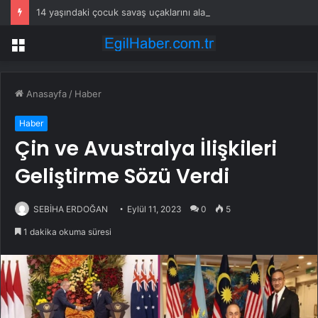
14 yaşındaki çocuk savaş uçaklarını alarma geçirdi
Menü
Anasayfa
/
Haber
Haber
Çin ve Avustralya İlişkileri
Geliştirme Sözü Verdi
SEBİHA ERDOĞAN
Eylül 11, 2023
0
5
1 dakika okuma süresi