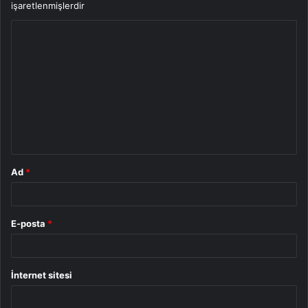
işaretlenmişlerdir
Y
o
r
u
m
*
Ad
*
E-posta
*
İnternet sitesi