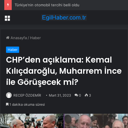
Türkiye’nin otomobil tercihi belli oldu
Menü
Anasayfa
/
Haber
Haber
CHP’den açıklama: Kemal
Kılıçdaroğlu, Muharrem İnce
ile Görüşecek mi?
RECEP ÖZDEMİR
Mart 31, 2023
0
3
1 dakika okuma süresi