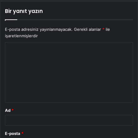
Bir yanıt yazın
E-posta adresiniz yayınlanmayacak.
Gerekli alanlar
*
ile
işaretlenmişlerdir
Y
o
r
u
m
*
Ad
*
E-posta
*