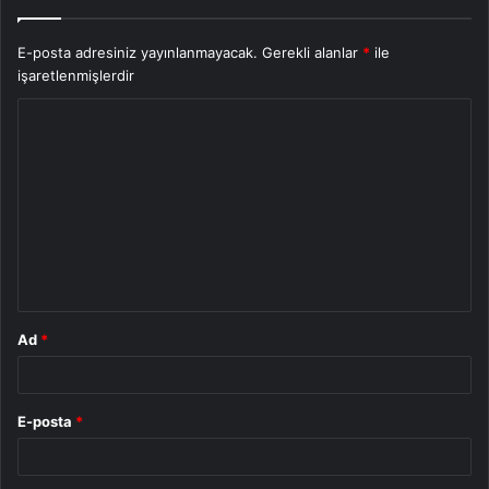
E-posta adresiniz yayınlanmayacak.
Gerekli alanlar
*
ile
işaretlenmişlerdir
Y
o
r
u
m
*
Ad
*
E-posta
*