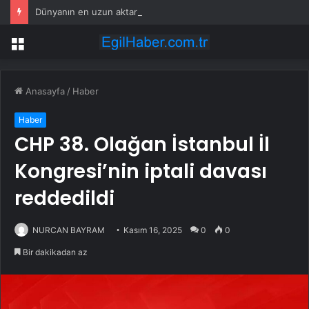
Dünyanın en uzun aktarmasız uçuşunda tarihi rekor: 24 saatten fazla havada kaldılar
Menü
Anasayfa
/
Haber
Haber
CHP 38. Olağan İstanbul İl
Kongresi’nin iptali davası
reddedildi
NURCAN BAYRAM
Kasım 16, 2025
0
0
Bir dakikadan az