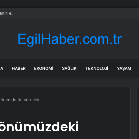
nın en uzun aktarmasız uçuşunda tarihi rekor: 24 saatten fazla havada k
FA
HABER
EKONOMI
SAĞLIK
TEKNOLOJI
YAŞAM
dönemde de sürecek
 önümüzdeki