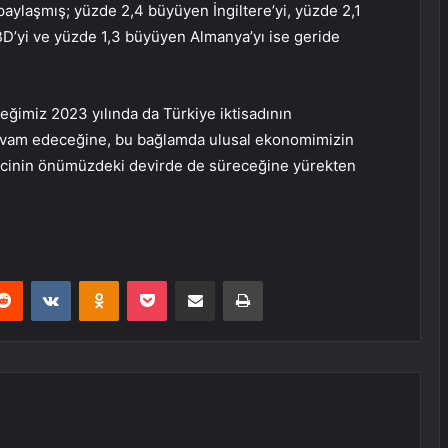
 paylaşmış; yüzde 2,4 büyüyen İngiltere’yi, yüzde 2,1
D’yi ve yüzde 1,3 büyüyen Almanya’yı ise geride
ğimiz 2023 yılında da Türkiye iktisadının
evam edeceğine, bu bağlamda ulusal ekonomimizin
recinin önümüzdeki devirde de süreceğine yürekten
erest
Reddit
VKontakte
Odnoklassniki
Pocket
E-Posta ile paylaş
Yazdır