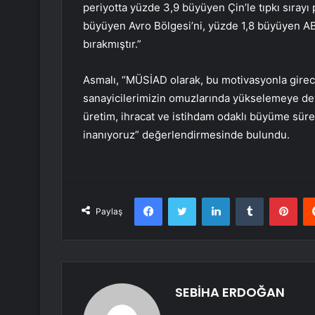
periyotta yüzde 3,9 büyüyen Çin’le tıpkı sırayı
büyüyen Avro Bölgesi’ni, yüzde 1,8 büyüyen AB
bırakmıştır.”
Asmalı, “MÜSİAD olarak, bu motivasyonla girece
sanayicilerimizin omuzlarında yükselemeye d
üretim, ihracat ve istihdam odaklı büyüme sü
inanıyoruz” değerlendirmesinde bulundu.
Facebook
Twitter
LinkedIn
Tumblr
Pint
Paylaş
SEBİHA ERDOĞAN