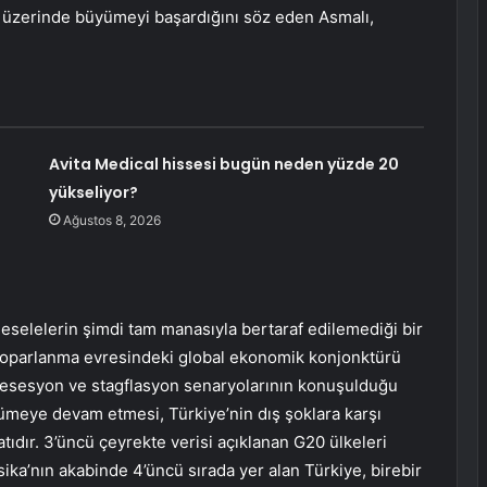
 üzerinde büyümeyi başardığını söz eden Asmalı,
Avita Medical hissesi bugün neden yüzde 20
yükseliyor?
Ağustos 8, 2026
meselelerin şimdi tam manasıyla bertaraf edilemediği bir
 toparlanma evresindeki global ekonomik konjonktürü
e resesyon ve stagflasyon senaryolarının konuşulduğu
ümeye devam etmesi, Türkiye’nin dış şoklara karşı
atıdır. 3’üncü çeyrekte verisi açıklanan G20 ülkeleri
ka’nın akabinde 4’üncü sırada yer alan Türkiye, birebir