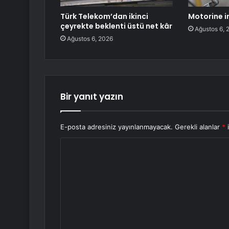
Türk Telekom’dan ikinci
Motorine i
çeyrekte beklenti üstü net kâr
Ağustos 6, 
Ağustos 6, 2026
Bir yanıt yazın
E-posta adresiniz yayınlanmayacak.
Gerekli alanlar
*
i
Y
o
r
u
m
*