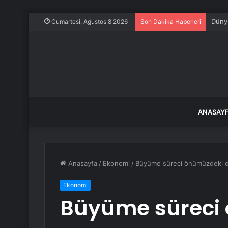
Dünya
Cumartesi, Ağustos 8 2026
Son Dakika Haberleri
ANASAY
Anasayfa
/
Ekonomi
/
Büyüme süreci önümüzdeki 
Ekonomi
Büyüme süreci