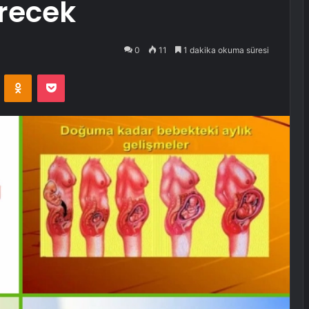
recek
0
11
1 dakika okuma süresi
VKontakte
Odnoklassniki
Pocket