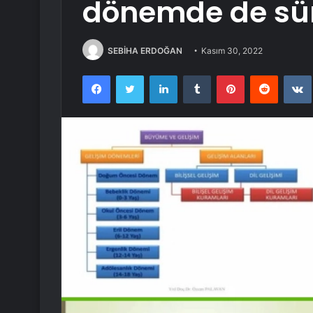
dönemde de sü
SEBİHA ERDOĞAN
Kasım 30, 2022
Facebook
Twitter
LinkedIn
Tumblr
Pinterest
Reddit