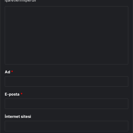
işaretlenmişlerdir
Y
o
r
u
m
*
Ad
*
E-posta
*
İnternet sitesi