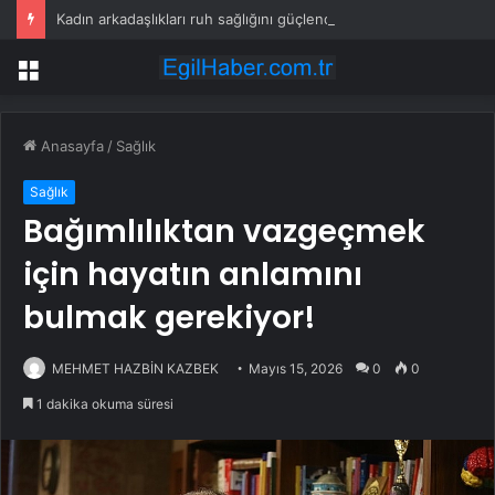
Kadın arkadaşlıkları ruh sağlığını güçlendiriyor
Menü
Anasayfa
/
Sağlık
Sağlık
Bağımlılıktan vazgeçmek
için hayatın anlamını
bulmak gerekiyor!
MEHMET HAZBİN KAZBEK
Mayıs 15, 2026
0
0
1 dakika okuma süresi