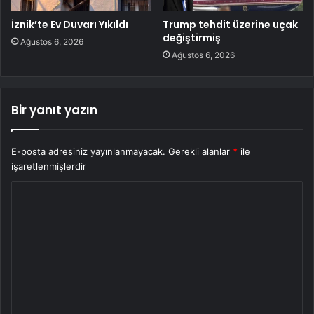
İznik’te Ev Duvarı Yıkıldı
Trump tehdit üzerine uçak
değiştirmiş
Ağustos 6, 2026
Ağustos 6, 2026
Bir yanıt yazın
E-posta adresiniz yayınlanmayacak.
Gerekli alanlar
*
ile
işaretlenmişlerdir
Y
o
r
u
m
*