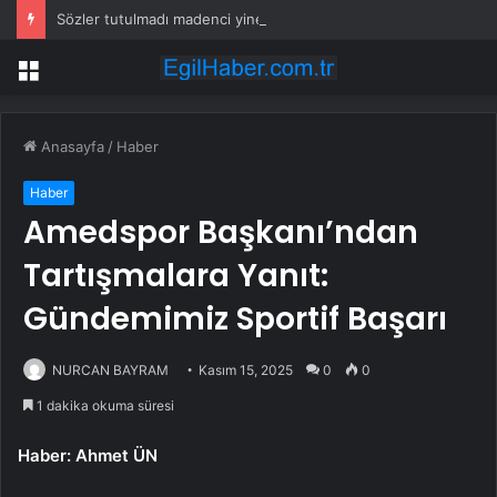
Sözler tutulmadı madenci yine eylemde
Menü
Anasayfa
/
Haber
Haber
Amedspor Başkanı’ndan
Tartışmalara Yanıt:
Gündemimiz Sportif Başarı
NURCAN BAYRAM
Kasım 15, 2025
0
0
1 dakika okuma süresi
Haber: Ahmet ÜN