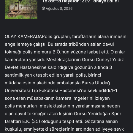
Tokat’ta Heyelan: 2 Ev Tahliye Edildi
Ağustos 8, 2026
OLAY KAMERADAPolis grupları, taraftarların alana inmesini
engellemeye çalıştı. Bu sırada tribünden atılan davul
tokmağı polis memuru B.Ö.’nün yüzüne isabet etti. O anlar
kameralara yansıdı. Meslektaşlarının Gürsu Cüneyt Yıldız
Devlet Hastanesi’ne kaldırdığı ve gözünün altında 3
santimlik yarık tespit edilen yaralı polis, birinci
müdahalesinin akabinde ambulansla Bursa Uludağ
Üniversitesi Tıp Fakültesi Hastanesi’ne sevk edildi.1-1
sona eren müsabakanın kamera imgelerini izleyen
polis memurları, meslektaşlarının yaralanmasına neden
olan davul tokmağını atan kişinin Gürsu Yenidoğan Spor
taraftarı E.K. (35) olduğunu tespit etti. Gözaltına alınan
kuşkulu, emniyetteki süreçlerinin ardından adliyeye sevk