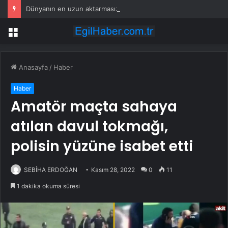
Dünyanın en uzun aktarmasız uçuşunda tarihi rekor: 24 saatten fazla havada kaldılar
Menü
Anasayfa
/
Haber
Haber
Amatör maçta sahaya
atılan davul tokmağı,
polisin yüzüne isabet etti
SEBİHA ERDOĞAN
Kasım 28, 2022
0
11
1 dakika okuma süresi