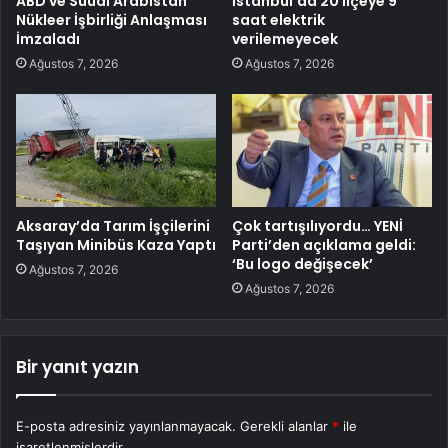
ABD ve Suudi Arabistan
İstanbul’da 20 ilçeye 9
Nükleer İşbirliği Anlaşması
saat elektrik
İmzaladı
verilemeyecek
Ağustos 7, 2026
Ağustos 7, 2026
Aksaray’da Tarım İşçilerini
Çok tartışılıyordu… YENİ
Taşıyan Minibüs Kaza Yaptı
Parti’den açıklama geldi:
‘Bu logo değişecek’
Ağustos 7, 2026
Ağustos 7, 2026
Bir yanıt yazın
E-posta adresiniz yayınlanmayacak.
Gerekli alanlar
*
ile
işaretlenmişlerdir