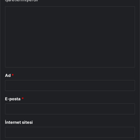
Y
o
r
u
m
*
Ad
*
E-posta
*
İnternet sitesi