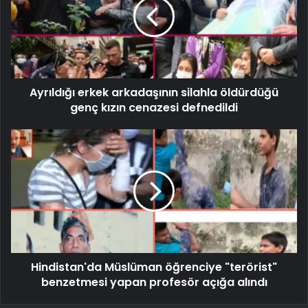
Ayrıldığı erkek arkadaşının silahla öldürdüğü
genç kızın cenazesi defnedildi
Hindistan'da Müslüman öğrenciye "terörist"
benzetmesi yapan profesör açığa alındı