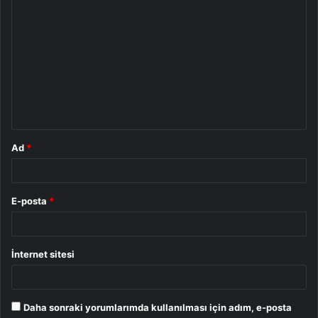
Y
o
r
u
m
*
Ad
*
E-posta
*
İnternet sitesi
Daha sonraki yorumlarımda kullanılması için adım, e-posta