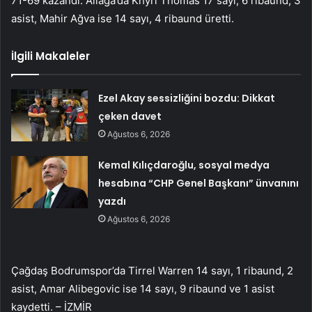
71-69 kazandı. Aliağa’da Khyri Thomas 17 sayı, 6 ribaund, 3
asist, Mahir Ağva ise 14 sayı, 4 ribaund üretti.
İlgili Makaleler
Ezel Akay sessizliğini bozdu: Dikkat
çeken davet
Ağustos 6, 2026
Kemal Kılıçdaroğlu, sosyal medya
hesabına “CHP Genel Başkanı” ünvanını
yazdı
Ağustos 6, 2026
Çağdaş Bodrumspor’da Tirrel Warren 14 sayı, 1 ribaund, 2
asist, Amar Alibegovic ise 14 sayı, 9 ribaund ve 1 asist
kaydetti. – İZMİR