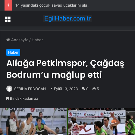
14 yaşındaki çocuk savaş uçaklarını alarma geçirdi
Menü
Anasayfa
/
Haber
Haber
Aliağa Petkimspor, Çağdaş
Bodrum’u mağlup etti
SEBİHA ERDOĞAN
Eylül 13, 2023
0
5
Bir dakikadan az