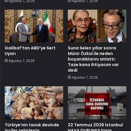
Ağustos 7, 2026
Ağustos 7, 2026
Galibaf’tan ABD’ye Sert
Suna Selen yıllar sonra
Uyarı
Münir Özkul ile neden
boşandıklarını anlattı:
Ağustos 7, 2026
Taze kana ihtiyacım var
dedi
Ağustos 7, 2026
Türkiye’nin tavuk devinde
22 Temmuz 2026 İstanbul
işçiler zehirlenip
HAVA DURUMU! Yarın