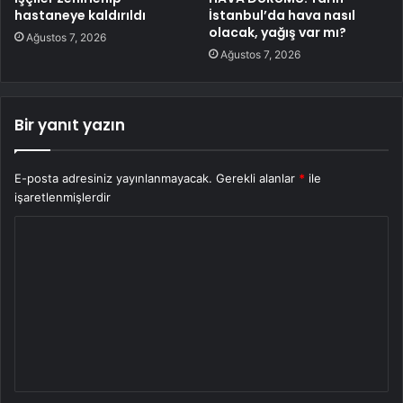
hastaneye kaldırıldı
İstanbul’da hava nasıl
olacak, yağış var mı?
Ağustos 7, 2026
Ağustos 7, 2026
Bir yanıt yazın
E-posta adresiniz yayınlanmayacak.
Gerekli alanlar
*
ile
işaretlenmişlerdir
Y
o
r
u
m
*