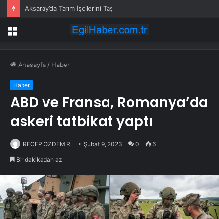
Aksaray’da Tarım İşçilerini Taşıyan Minibüs Kaza Yaptı
Menü
Anasayfa
/
Haber
Haber
ABD ve Fransa, Romanya’da
askeri tatbikat yaptı
RECEP ÖZDEMİR
Şubat 9, 2023
0
6
Bir dakikadan az